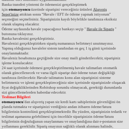
Banka transferi yöntemi ile ödemenizi
gerçekleştirmek
için
otomasyoncu
üzerinde siparişini
vereceğiniz ürünleri
Alışveriş
Sepet'inize
attıktan sonra “Havale / EFT ile ödeme yapmak istiyorum”
seçeneğini seçmelisiniz. Siparişinizin kaydı böylelikle tarafımıza eksiksiz
olarak ulaşmış olacaktır.
Ödeme sayfasında havale yapacağınız bankayı seçip "
Havale ile Sipariş
"
butonuna tıklayınız.
Banka havalesini gerçekleştiriniz.
Havalenizi gerçekleştirirken sipariş numaranızı belirtmeyi unutmayınız.
Yapmış olduğunuz havaleler sistem tarafından en geç 1 iş günü içerisinde
onaylanmaktadır.
Havaleniz hesabımıza geçtiğinde size onay maili gönderilecektir, siparişiniz
işleme konulacaktır.
24 saat içerisinde ödemesi gerçekleştirilmemiş havale talimatları otomatik
olarak güncellenecek ve varsa ilgili siparişe dair ödeme tutarı değişikliği
tarafınıza iletilecektir. Havale talimatını konu alan siparişinizi sisteme
belirtmeniz ve işlemi gerçekleştireceğiniz süre içerisinde siparişinizde oluşacak
fiyat değişikliklerinden
Robitshop
sorumlu olmayacak, gerektiği durumlarda
sizi güncellemelerden haberdar edecektir.
Teslimat Bilgileri
otomasyoncu
’dan
alışveriş yapan siz kredi kartı sahiplerinin güvenliğini ön
planda tutmakta ve siparişinizi verdiğiniz andan itibaren ödeme/fatura
bilgilerinin kontrolünü gerçekleştirmektedir. Bu yüzden, siparişinizin tedarik ve
teslimat aşamasına gelebilmesi için öncelikle siparişinizin ödeme/fatura
bilgilerinin doğruluğunun onaylanması ve onaylandığına dair e-postanın size
yollanması gereklidir. Sipariş onayının sağlıklı olarak alınması halinde,