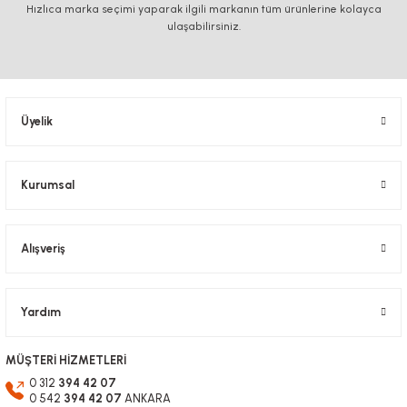
Hızlıca marka seçimi yaparak ilgili markanın tüm ürünlerine kolayca
ulaşabilirsiniz.
Üyelik
Kurumsal
Alışveriş
Yardım
MÜŞTERİ HİZMETLERİ
0 312
394 42 07
0 542
394 42 07
ANKARA