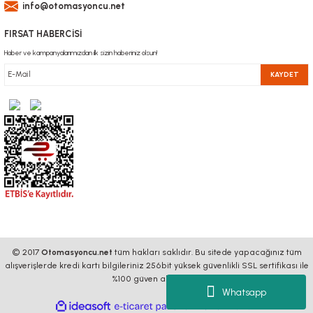
info@otomasyoncu.net
FIRSAT HABERCİSİ
Haber ve kampanyalarımızdan ilk sizin haberiniz olsun!
KAYDET
© 2017
Otomasyoncu.net
tüm hakları saklıdır. Bu sitede yapacağınız tüm
alışverişlerde kredi kartı bilgileriniz 256bit yüksek güvenlikli SSL sertifikası ile
%100 güven altındadır.
Whatsapp
ideasoft
ile
e-