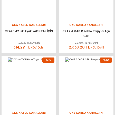
CKS KABLO KANALLARI
CKS KABLO KANALLARI
CK42P 42 Lik Ayak, MONTAJ İÇİN
CK42 A 040 R Kablo Taşıyıcı Açık
Seri
1.028,58 TL KDV Dahil
2.836,89 TL KDV Dahil
514,29 TL
2.553,20 TL
KDV Dahil
KDV Dahil
%10
%10
CKS KABLO KANALLARI
CKS KABLO KANALLARI