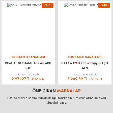
%10
%10
CKS KABLO KANALLARI
CKS KABLO KANALLARI
CK42 A 120 R Kablo Taşıyıcı AÇIK
CK42 A 175 R Kablo Taşıyıcı AÇIK
Seri
Seri
3.301,41 TL KDV Dahil
3.633,21 TL KDV Dahil
2.971,27 TL
3.269,89 TL
KDV Dahil
KDV Dahil
ÖNE ÇIKAN
MARKALAR
Hızlıca marka seçimi yaparak ilgili markanın tüm ürünlerine kolayca
ulaşabilirsiniz.