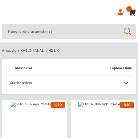
Anasayfa
KABLO KANALI
42 LİK
Stoktakiler
Toplam 8 ürün
%50
%10