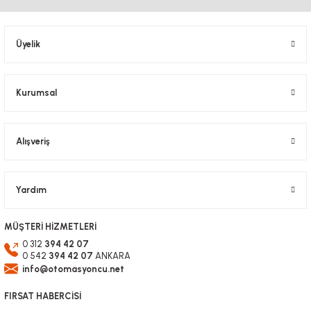
Üyelik
Kurumsal
Alışveriş
Yardım
MÜŞTERİ HİZMETLERİ
0 312
394 42 07
0 542
394 42 07
ANKARA
info@otomasyoncu.net
FIRSAT HABERCİSİ