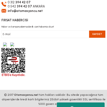
0 312
394 42 07
0 542
394 42 07
ANKARA
info@otomasyoncu.net
FIRSAT HABERCİSİ
Haber ve kampanyalarımızdan ilk sizin haberiniz olsun!
KAYDET
© 2017
Otomasyoncu.net
tüm hakları saklıdır. Bu sitede yapacağınız tüm
alışverişlerde kredi kartı bilgileriniz 256bit yüksek güvenlikli SSL sertifikası ile
%100 güven altındadır.