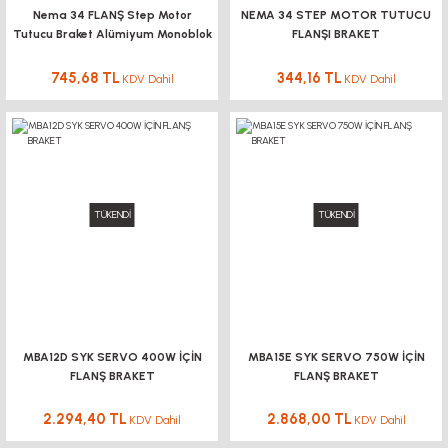
Nema 34 FLANŞ Step Motor
NEMA 34 STEP MOTOR TUTUCU
Tutucu Braket Alümiyum Monoblok
FLANŞI BRAKET
745,68 TL
344,16 TL
KDV Dahil
KDV Dahil
TÜKENDİ
TÜKENDİ
MBA12D SYK SERVO 400W İÇİN
MBA15E SYK SERVO 750W İÇİN
FLANŞ BRAKET
FLANŞ BRAKET
2.294,40 TL
2.868,00 TL
KDV Dahil
KDV Dahil