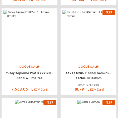
%25
DOĞUŞ KALIP
DOĞUŞ KALIP
Yüzey Kaplama Profili 27x170 -
45x45 Uzun T Kanal Somunu -
Kanal 6-(1metre)
KANAL 10 140mm
158,39 TL KDV Dahil
7.558,05 TL
118,79 TL
KDV Dahil
KDV Dahil
%25
%25