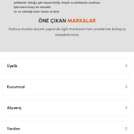
çeliklerde olduğu gibi dayanıklılığı düşük sıcaklıklarda azalmaz.
İşlenmesi kolay bir metaldir.
Isı ve elektriği bakır kadar iyi iletir.
ÖNE ÇIKAN
MARKALAR
Hızlıca marka seçimi yaparak ilgili markanın tüm ürünlerine kolayca
ulaşabilirsiniz.
Üyelik
Kurumsal
Alışveriş
Yardım