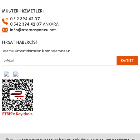
MÜŞTERİ HİZMETLERİ
0 312
394 42 07
0 542
394 42 07
ANKARA
info@otomasyoncu.net
FIRSAT HABERCİSİ
Haber ve kampanyalarımızdan ilk sizin haberiniz olsun!
KAYDET
© 2017
Otomasyoncu.net
tüm hakları saklıdır. Bu sitede yapacağınız tüm