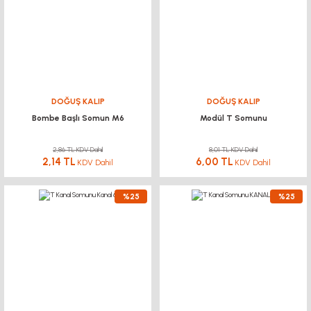
DOĞUŞ KALIP
DOĞUŞ KALIP
Bombe Başlı Somun M6
Modül T Somunu
2,86 TL KDV Dahil
8,01 TL KDV Dahil
2,14 TL
6,00 TL
KDV Dahil
KDV Dahil
%25
%25