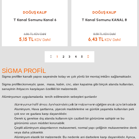
DOĞUŞ KALIP
DOĞUŞ KALIP
T Kanal Somunu Kanal 6
T Kanal Somunu KANAL 8
6,86 TL KDV Dahil
8,58 TL KDV Dahil
5,15 TL
6,43 TL
KDV Dahil
KDV Dahil
1
2
3
4
5
SİGMA PROFİL
Sigma profiller kanallı yapısı sayesinde kolay ve çok yönlü bir montaj imkânı sağlamaktadır.
Sigma profiller,konveyör, şase, masa, kabin, cnc, alan kapatma gibi birçok alanda kullanılan,
sanayinin ihtiyacını karşılayan özellikli bir malzemedir.
Alüminyumun uygulamalarda tercih edilmesinin sebepleri şunlardır
Alüminyumun hafif olması. Aynı hacimdeki çelik bir malzemenin ağırlığının ancak üçte biri kadardır.
Aluminyum, Hava şartlarına, yiyecek maddelerine ve günlük yaşamda kullanılan pek
çok sıvı ve gazlara karşı dayanıklıdır.
Gerek iç gerekse dış alanda kullanım için cazibeli bir görünüme sahiptir ve bu
görünümü uzun müddet korunabilir.
Çeşitli alüminyum alaşımlarının mukavemeti, normal yapı çeliğinin mukavemetine denk
veya daha yüksektir.
Alüminyum elastik bir malzemedir. Bu nedenle ani darbelere karşı dayanıklıdır. Ayrıca,