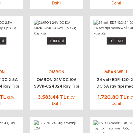
l
Dahil
Dahil
Dİ
TÜKENDİ
TÜKENDİ
ON
OMRON
MEAN WELL
 DC 2,5A
OMRON 24V DC 10A
24 volt EDR-120-
 Ray Tipi
S8VK-C24024 Ray Tipi
DC 5A ray tipi me
ynağı
Güç Kaynağı
well Güç Kaynağ
 TL
3.583,44 TL
1.720,80 TL
KDV
KDV
KD
l
Dahil
Dahil