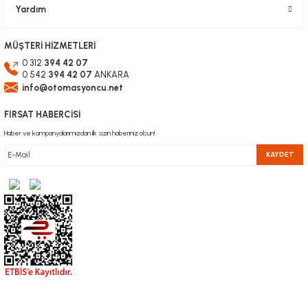
Yardım
MÜŞTERİ HİZMETLERİ
0 312
394 42 07
0 542
394 42 07
ANKARA
info@otomasyoncu.net
FIRSAT HABERCİSİ
Haber ve kampanyalarımızdan ilk sizin haberiniz olsun!
KAYDET