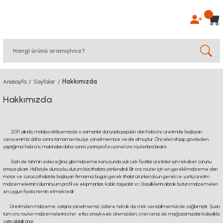
Hakkımızda
Anasayfa
Sayfalar
Hakkımızda
2011 yılında, mobilya atölyemizde o zamanlar dünyada popüler olan hobi cnc üretimi ile başlayan
serüvenimiz daha sonra tamamen bu işe yönelmemize vesile olmuştur. Önceleri ahşap gövdeden
yaptığımız hobi cnc makinaları daha sonra yerini profesyonel cnc routerlara bıraktı.
Sizin de tahmin edeceğiniz gibi malzeme konusunda yüksek fiyatlar üreticiler için rekabet sorunu
ortaya çıkarır. Hal böyle olunca bu durum bizi ithalata yönlendirdi. Bir cnc router için en gerekli malzeme olan
motor ve sürücü ithalatı ile başlayan firmamız bugün gerek ithalat ürünleri olsun gerekse yurtiçi üretim
malzemelerinin (aluminyum profil ve ekipmanları, kablo taşıyıcılar vs ) bayiliklerini alarak bütün malzemeleri
en uygun fiyata temin etmektedir.
Üretimden malzeme satışına yönelmemiz sizlere teknik destek verebilmemizi de sağlamıştır. Şuan
tüm cnc router malzemelerini ister etbis onaylı web sitemizden, isterseniz de mağazamızdan kolaylıkla
satın alabilirsiniz.