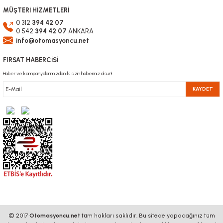
MÜŞTERİ HİZMETLERİ
0 312
394 42 07
0 542
394 42 07
ANKARA
info@otomasyoncu.net
FIRSAT HABERCİSİ
Haber ve kampanyalarımızdan ilk sizin haberiniz olsun!
KAYDET
© 2017
Otomasyoncu.net
tüm hakları saklıdır. Bu sitede yapacağınız tüm