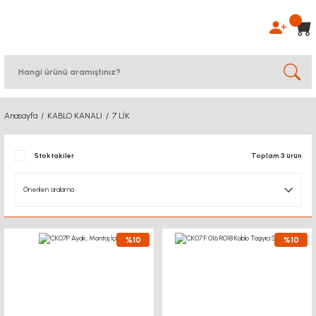
Anasayfa
KABLO KANALI
7 LİK
Stoktakiler
Toplam 3 ürün
%10
%10