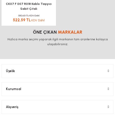
CK07 F 007 R018 Kablo Taşıyıcı
Sabit Çıtalı
580,65 TL KDV Dahil
522,59 TL
KDV Dahil
ÖNE ÇIKAN
MARKALAR
Hızlıca marka seçimi yaparak ilgili markanın tüm ürünlerine kolayca
ulaşabilirsiniz.
Üyelik
Kurumsal
Alışveriş