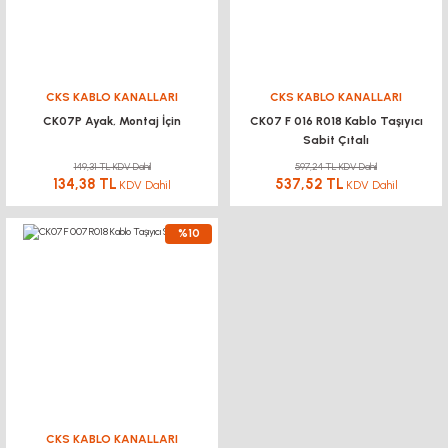
CKS KABLO KANALLARI
CKS KABLO KANALLARI
CK07P Ayak, Montaj İçin
CK07 F 016 R018 Kablo Taşıyıcı
Sabit Çıtalı
149,31 TL KDV Dahil
597,24 TL KDV Dahil
134,38 TL
537,52 TL
KDV Dahil
KDV Dahil
%10
CKS KABLO KANALLARI