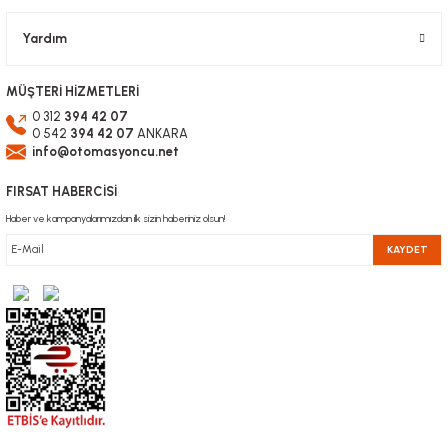
Yardım
MÜŞTERİ HİZMETLERİ
0 312
394 42 07
0 542
394 42 07
ANKARA
info@otomasyoncu.net
FIRSAT HABERCİSİ
Haber ve kampanyalarımızdan ilk sizin haberiniz olsun!
KAYDET