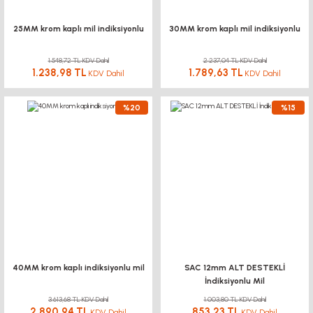
25MM krom kaplı mil indiksiyonlu
30MM krom kaplı mil indiksiyonlu
1.548,72 TL KDV Dahil
2.237,04 TL KDV Dahil
1.238,98 TL
1.789,63 TL
KDV Dahil
KDV Dahil
%20
%15
40MM krom kaplı indiksiyonlu mil
SAC 12mm ALT DESTEKLİ
İndiksiyonlu Mil
3.613,68 TL KDV Dahil
1.003,80 TL KDV Dahil
2.890,94 TL
853,23 TL
KDV Dahil
KDV Dahil