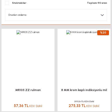
Stoktakiler
Toplam 90 ürün
%20
MR105 ZZ rulman
8 MM krom kaplı indiksiyonlu mil
344,16 TL KDV Dahil
57,36 TL
275,33 TL
KDV Dahil
KDV Dahil