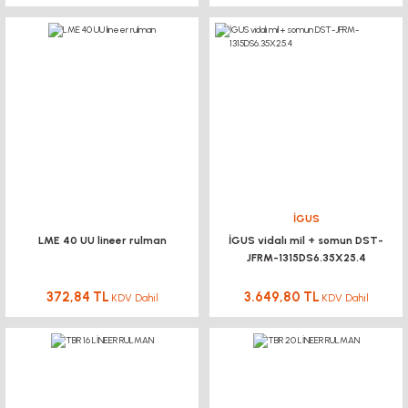
İGUS
LME 40 UU lineer rulman
İGUS vidalı mil + somun DST-
JFRM-1315DS6.35X25.4
372,84 TL
3.649,80 TL
KDV Dahil
KDV Dahil