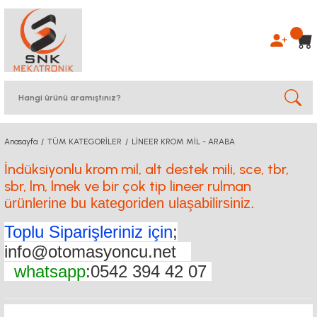
Anasayfa
TÜM KATEGORİLER
LİNEER KROM MİL - ARABA
İndüksiyonlu krom mil, alt destek mili, sce, tbr,
sbr, lm, lmek ve bir çok tip lineer rulman
ü
rünlerine bu kategoriden ulaşabilirsiniz.
Toplu Siparişleriniz için
;
info@otomasyoncu.net
whatsapp
:0542 394 42 07