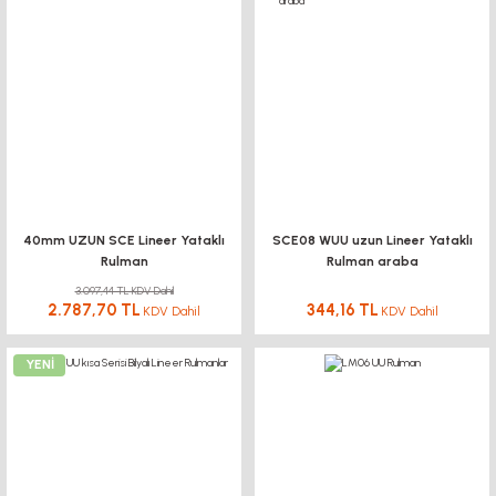
40mm UZUN SCE Lineer Yataklı
SCE08 WUU uzun Lineer Yataklı
Rulman
Rulman araba
3.097,44 TL KDV Dahil
2.787,70 TL
344,16 TL
KDV Dahil
KDV Dahil
YENİ