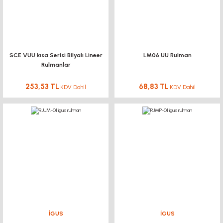
SCE VUU kısa Serisi Bilyalı Lineer
LM06 UU Rulman
Rulmanlar
253,53 TL
68,83 TL
KDV Dahil
KDV Dahil
İGUS
İGUS