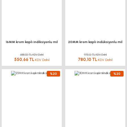
16MM krom kaplı indiksiyonlu mil
20MM krom kaplı indüksiyonlu mil
688,32 TL KDV Dahil
975,12 TL KDV Dahil
550,66 TL
780,10 TL
KDV Dahil
KDV Dahil
%20
%20