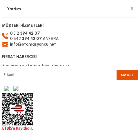
Yardım
MÜŞTERİ HİZMETLERİ
0 312
394 42 07
0 542
394 42 07
ANKARA
info@otomasyoncu.net
FIRSAT HABERCİSİ
Haber ve kampanyalarımızdan ilk sizin haberiniz olsun!
KAYDET