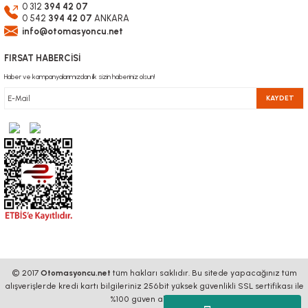
0 312
394 42 07
0 542
394 42 07
ANKARA
info@otomasyoncu.net
FIRSAT HABERCİSİ
Haber ve kampanyalarımızdan ilk sizin haberiniz olsun!
KAYDET
© 2017
Otomasyoncu.net
tüm hakları saklıdır. Bu sitede yapacağınız tüm
alışverişlerde kredi kartı bilgileriniz 256bit yüksek güvenlikli SSL sertifikası ile
%100 güven altındadır.