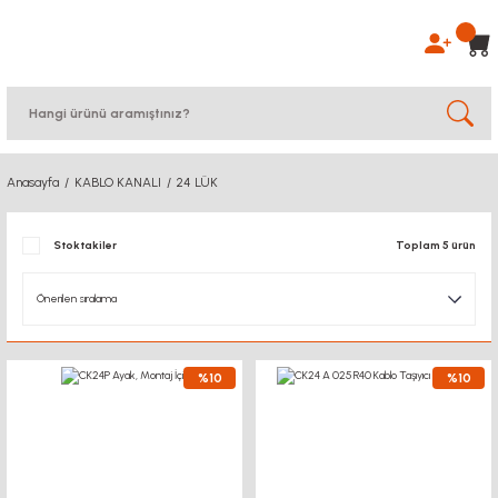
Anasayfa
KABLO KANALI
24 LÜK
Stoktakiler
Toplam 5 ürün
%10
%10