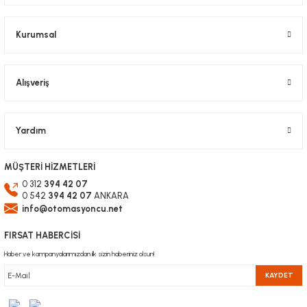
Kurumsal
Alışveriş
Yardım
MÜŞTERİ HİZMETLERİ
0 312
394 42 07
0 542
394 42 07
ANKARA
info@otomasyoncu.net
FIRSAT HABERCİSİ
Haber ve kampanyalarımızdan ilk sizin haberiniz olsun!
KAYDET