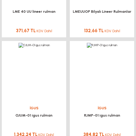
LME 40 UU lineer rulman
LMEUUOP Bilyalı Lineer Rulmanlar
371,67 TL
132,66 TL
KDV Dahil
KDV Dahil
İGUS
İGUS
OJUM-01 igus rulman
RJMP-01 igus rulman
1.342,24 TL
384,82 TL
KDV Dahil
KDV Dahil