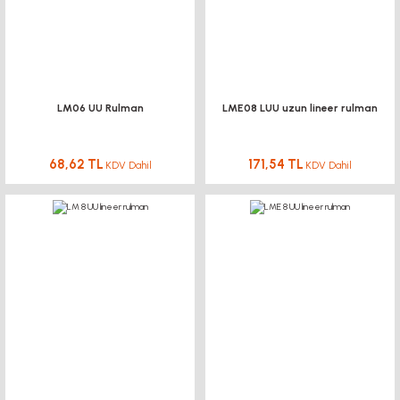
LM06 UU Rulman
LME08 LUU uzun lineer rulman
68,62 TL
171,54 TL
KDV Dahil
KDV Dahil