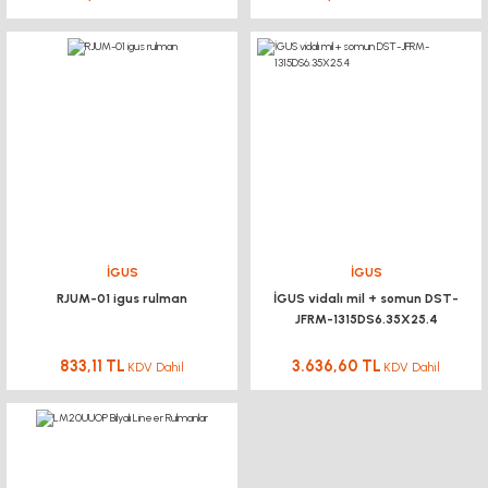
İGUS
İGUS
RJUM-01 igus rulman
İGUS vidalı mil + somun DST-
JFRM-1315DS6.35X25.4
833,11 TL
3.636,60 TL
KDV Dahil
KDV Dahil