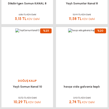
Dikdörtgen Somun KANAL 8
Yaylı Somunlar Kanal 8
6,86 TL KDV Dahil
15,44 TL KDV Dahil
5,15 TL
11,58 TL
KDV Dahil
KDV Dahil
%25
%20
DOĞUŞ KALIP
Yaylı Somun Kanal 10
havşa vida galvaniz kaplı
13,72 TL KDV Dahil
3,43 TL KDV Dahil
10,29 TL
2,74 TL
KDV Dahil
KDV Dahil