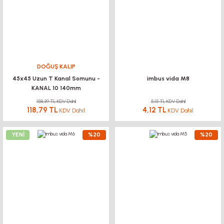
DOĞUŞ KALIP
45x45 Uzun T Kanal Somunu -
imbus vida M8
KANAL 10 140mm
158,39 TL KDV Dahil
5,15 TL KDV Dahil
118,79 TL
4,12 TL
KDV Dahil
KDV Dahil
YENİ
%20
%20