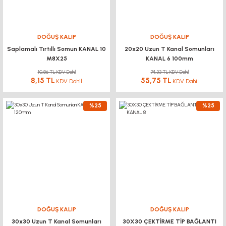
DOĞUŞ KALIP
DOĞUŞ KALIP
Saplamalı Tırtıllı Somun KANAL 10
20x20 Uzun T Kanal Somunları
M8X25
KANAL 6 100mm
10,86 TL KDV Dahil
74,33 TL KDV Dahil
8,15 TL
55,75 TL
KDV Dahil
KDV Dahil
%25
%25
DOĞUŞ KALIP
DOĞUŞ KALIP
30x30 Uzun T Kanal Somunları
30X30 ÇEKTİRME TİP BAĞLANTI