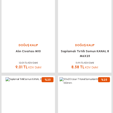
DOĞUŞ KALIP
DOĞUŞ KALIP
Alın Civatası M10
Saplamalı Tırtıllı Somun KANAL 8
M6X25
12,01 TL KDV Dahil
11,44 TL KDV Dahil
9,01 TL
8,58 TL
KDV Dahil
KDV Dahil
%25
%25