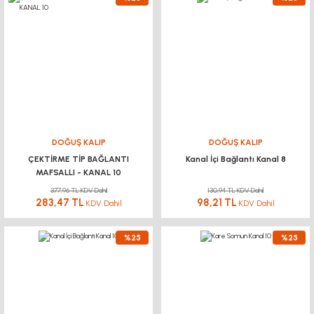
DOĞUŞ KALIP
DOĞUŞ KALIP
ÇEKTİRME TİP BAĞLANTI
Kanal İçi Bağlantı Kanal 8
MAFSALLI - KANAL 10
377,96 TL KDV Dahil
130,94 TL KDV Dahil
283,47 TL
98,21 TL
KDV Dahil
KDV Dahil
%25
%25