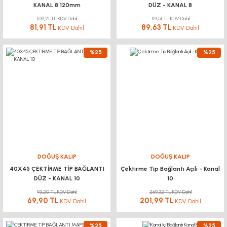
KANAL 8 120mm
DÜZ - KANAL 8
109,21 TL KDV Dahil
119,51 TL KDV Dahil
81,91 TL
89,63 TL
KDV Dahil
KDV Dahil
%25
%25
DOĞUŞ KALIP
DOĞUŞ KALIP
40X45 ÇEKTİRME TİP BAĞLANTI
Çektirme Tip Bağlantı Açılı - Kanal
DÜZ - KANAL 10
10
93,20 TL KDV Dahil
269,32 TL KDV Dahil
69,90 TL
201,99 TL
KDV Dahil
KDV Dahil
%25
%25