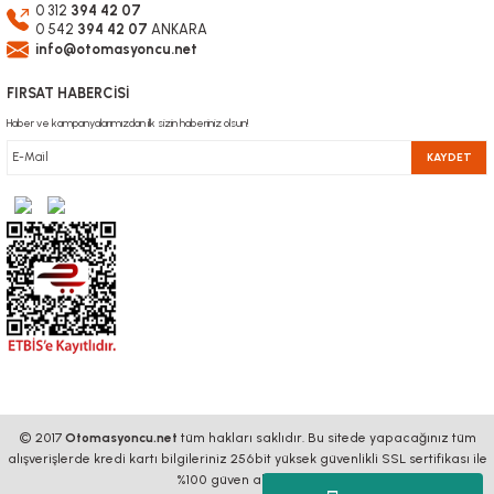
0 312
394 42 07
0 542
394 42 07
ANKARA
info@otomasyoncu.net
FIRSAT HABERCİSİ
Haber ve kampanyalarımızdan ilk sizin haberiniz olsun!
KAYDET
© 2017
Otomasyoncu.net
tüm hakları saklıdır. Bu sitede yapacağınız tüm
alışverişlerde kredi kartı bilgileriniz 256bit yüksek güvenlikli SSL sertifikası ile
%100 güven altındadır.