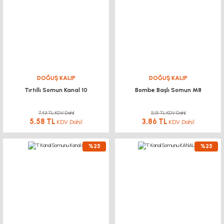
DOĞUŞ KALIP
DOĞUŞ KALIP
Tırtıllı Somun Kanal 10
Bombe Başlı Somun M8
7,43 TL KDV Dahil
5,15 TL KDV Dahil
5,58 TL
3,86 TL
KDV Dahil
KDV Dahil
%25
%25