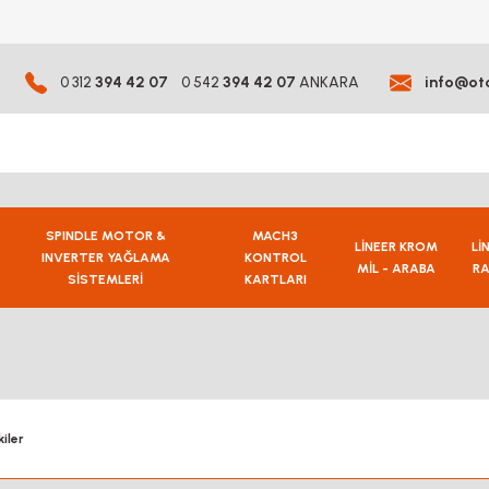
0 312
394 42 07
0 542
394 42 07
ANKARA
info@ot
SPINDLE MOTOR &
MACH3
LİNEER KROM
Lİ
INVERTER YAĞLAMA
KONTROL
MİL - ARABA
RA
SİSTEMLERİ
KARTLARI
iler