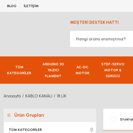
BLOG
İLETİŞİM
MÜŞTERİ DESTEK HATTI
ARDUİNO 3D
STEP-SERVO
TÜM
AC-DC
YAZICI
MOTOR &
KATEGORİLER
MOTOR
FLAMENT
SÜRÜCÜ
Anasayfa
KABLO KANALI
18 LİK
Ürün Grupları
Stoktak
TÜM KATEGORİLER