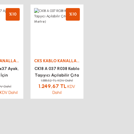
%10
%10
CKS KABLO KANALLARI
CKS KABLO KANALLARI
x37 Ayak,
CK18 A 037 R038 Kablo
İçin
Taşıyıcı Açılabilir Çıta
1.388,52 TL KDV Dahil
(1 Metre)
1.249,67 TL
KDV
DV Dahil
KDV Dahil
Dahil