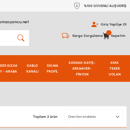
%100 GÜVENLİ ALIŞVERİŞ
omasyoncu.net
Giriş Yap
Üye Ol
Kargo Sorgulama
Sepetim
KASNAK-KAYIŞ-
AYAK
NEER KIZAK
KABLO
SİGMA
KREMAYER-
TEKER
Y - ARABA
KANALI
PROFİL
PİNYON
VOLAN
Toplam 2 ürün