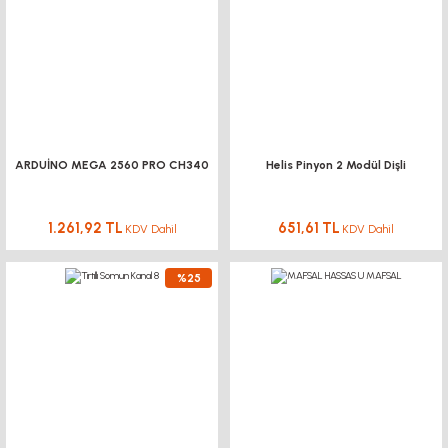
Ø51 Flanşlı Minyatür Tahrik Tamburları
3.280,42 TL KDV Dahil
2.788,36 TL
KDV Dahil
YENİ
%15
YENİ
%15
ARDUİNO MEGA 2560 PRO CH340
Helis Pinyon 2 Modül Dişli
1.261,92 TL
651,61 TL
KDV Dahil
KDV Dahil
%25
DOĞUŞ KALIP
TEKLİ MİL TUTUCU Ø12 MM
DOĞUŞ KALIP
63,10 TL KDV Dahil
53,63 TL
Ø51 Flanşlı Minyatür Gergi Tamburları
KDV Dahil
3.367,61 TL KDV Dahil
2.862,46 TL
KDV Dahil