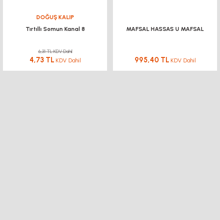
YENİ
%15
YENİ
%20
DOĞUŞ KALIP
Tırtıllı Somun Kanal 8
MAFSAL HASSAS U MAFSAL
6,31 TL KDV Dahil
4,73 TL
995,40 TL
KDV Dahil
KDV Dahil
imbus vida M6
DOĞUŞ KALIP
2,87 TL KDV Dahil
ÇİFT MİLLİ TUTUCU Ø12 MM
2,29 TL
KDV Dahil
611,46 TL KDV Dahil
519,74 TL
KDV Dahil