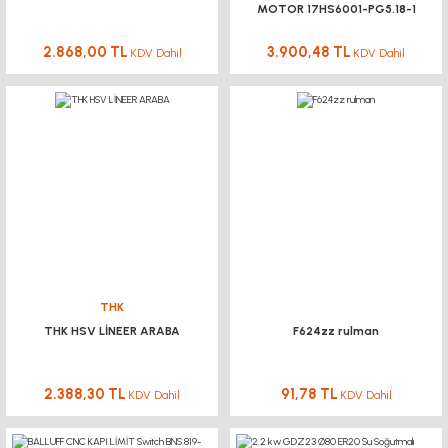
T Kanal Somunu KANAL 8
MOTOR 17HS6001-PG5.18-1
T10-25mm Triger Dişli Kasnak
2.868,00 TL
3.900,48 TL
8,60 TL KDV Dahil
KDV Dahil
KDV Dahil
6,45 TL
KDV Dahil
498,46 TL
KDV Dahil
İNDEKSLEME PİSTON PİMİ DURMASIZ
YENİ
%10
544,92 TL
KDV Dahil
YENİ
THK
THK HSV LİNEER ARABA
F624zz rulman
KUKAMET
2.388,30 TL
91,78 TL
KDV Dahil
KDV Dahil
111-Yatay Tabanlı Toggle Clamp KUKAMET