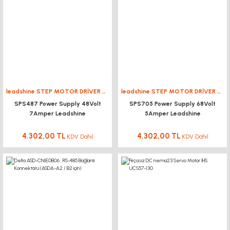
2005 DKM Vidalı Mil Ekonomik
3M-09-AL Triger Dişli Kasnak PULLEY
1.009,54 TL
KDV Dahil
195,02 TL
leadshine STEP MOTOR DRİVER SÜRÜCÜ
leadshine STEP MOTOR DRİVER SÜRÜCÜ
KDV Dahil
SPS487 Power Supply 48Volt
SPS705 Power Supply 68Volt
%10
7Amper Leadshine
5Amper Leadshine
4.302,00 TL
4.302,00 TL
KDV Dahil
KDV Dahil
4,5 kw 18000 Rpm Spindle Motor ER32 (PENS KAPAK ANAKTAR SOKET DAHİL
16.921,20 TL
KDV Dahil
YENİ