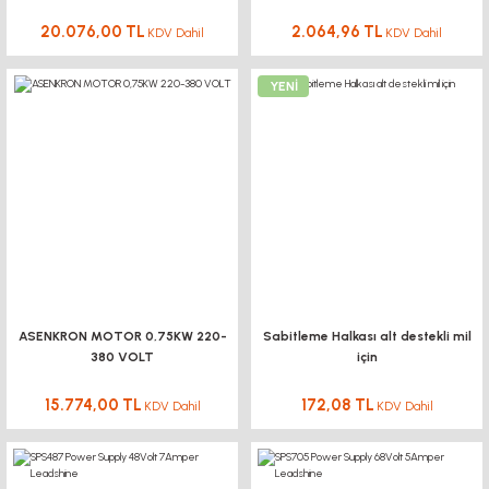
20.076,00 TL
2.064,96 TL
KDV Dahil
KDV Dahil
YENİ
4 Kanal 12V Uzaktan Kumandalı RF Alıcı Verici Modülü
KUKAMET
363-2-U Yatay Tabanlı Hafif Seri U Kancalı Toggle Clamp KUKAMET
1.434,00 TL
KDV Dahil
216,00 TL KDV Dahil
194,40 TL
KDV Dahil
YENİ
ASENKRON MOTOR 0,75KW 220-
Sabitleme Halkası alt destekli mil
380 VOLT
için
15.774,00 TL
172,08 TL
KDV Dahil
KDV Dahil