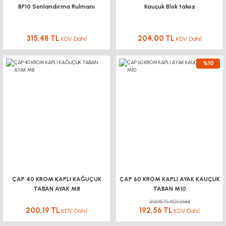
BF10 Sonlandırma Rulmanı
Kauçuk Blok takoz
YENİ
315,48 TL
204,00 TL
KDV Dahil
KDV Dahil
KUKAMET
%10
111-L Kilitli Yatay Tabanlı Toggle Clamp KUKAMET
720,00 TL KDV Dahil
648,00 TL
KDV Dahil
%10
ÇAP 40 KROM KAPLI KAĞUÇUK
ÇAP 60 KROM KAPLI AYAK KAUÇUK
TABAN AYAK M8
TABAN M10
213,95 TL KDV Dahil
200,19 TL
192,56 TL
KDV Dahil
KDV Dahil