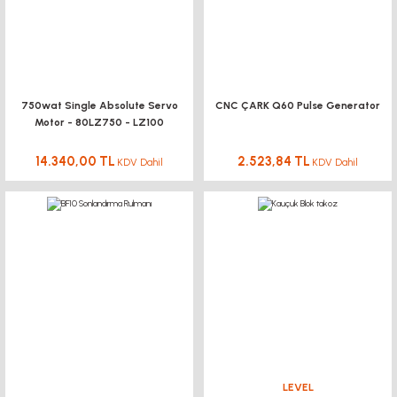
688,32 TL
KDV Dahil
YENİ
750wat Single Absolute Servo
CNC ÇARK Q60 Pulse Generator
Motor - 80LZ750 - LZ100
T5-10mm Triger Dişli Kasnak PULLEY
14.340,00 TL
2.523,84 TL
KDV Dahil
KDV Dahil
131,93 TL
KDV Dahil
%10
SCE VUU kısa Serisi Bilyalı Lineer Rulmanlar
253,53 TL
KDV Dahil
LEVEL