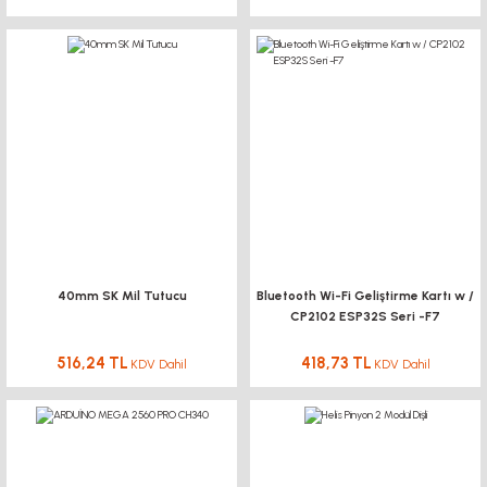
V Slot v tekerli Rulmanlı Araba - 20x20 Profil Uyumlu
659,64 TL
KDV Dahil
YENİ
%15
40mm SK Mil Tutucu
Bluetooth Wi-Fi Geliştirme Kartı w /
CP2102 ESP32S Seri -F7
516,24 TL
418,73 TL
KDV Dahil
KDV Dahil
DOĞUŞ KALIP