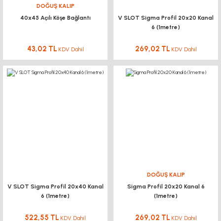
DOĞUŞ KALIP
40x45 Açılı Köşe Bağlantı
V SLOT Sigma Profil 20x20 Kanal
6,88 TL KDV Dahil
6 (1metre)
5,16 TL
KDV Dahil
Ender-3 3D Yazıcı Parçaları için 2040 V SLOT Yuvalı Alüminyum Profil Y Eks
43,02 TL
269,02 TL
KDV Dahil
KDV Dahil
688,32 TL
KDV Dahil
YENİ
DOĞUŞ KALIP
V SLOT Sigma Profil 20x40 Kanal
Sigma Profil 20x20 Kanal 6
6 (1metre)
(1metre)
522,55 TL
269,02 TL
KDV Dahil
KDV Dahil