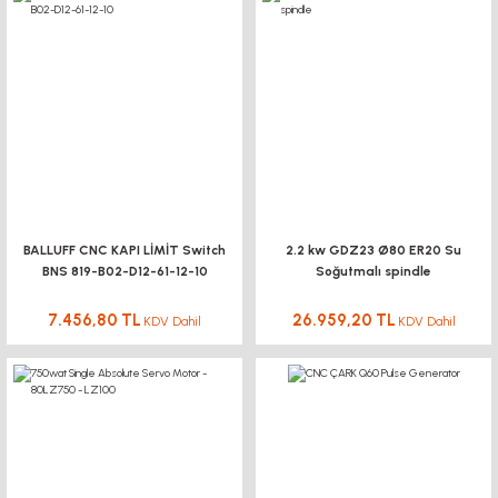
396,00 TL KDV Dahil
356,40 TL
KDV Dahil
Isıya Dayanıklı Kapton Bant - 20mm x 30M
281,06 TL
KDV Dahil
YENİ
BALLUFF CNC KAPI LİMİT Switch
2.2 kw GDZ23 Ø80 ER20 Su
BNS 819-B02-D12-61-12-10
Soğutmalı spindle
5M-15mm AÇIK UÇLU KAYIŞ SİYAH
7.456,80 TL
26.959,20 TL
KDV Dahil
KDV Dahil
286,80 TL
KDV Dahil
Aneng AN8205C Dijital Multimetre