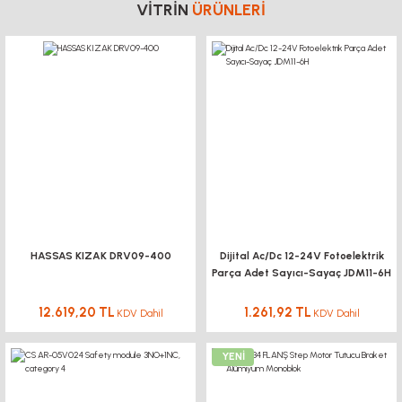
YENİ
Lineer Dar Araba ekonomik
VİTRİN
ÜRÜNLERİ
380,30 TL
KDV Dahil
HASSAS KIZAK DRV09-400
Dijital Ac/Dc 12-24V Fotoelektrik
Parça Adet Sayıcı-Sayaç JDM11-6H
12.619,20 TL
1.261,92 TL
semikron SKB 30/16 a1 1.6 kV, 30 A, Module, 4 Pins, 2.2 V
KDV Dahil
KDV Dahil
DOĞUŞ KALIP
YENİ
Sigma Profil LIGHT 40x40 - Kanal 10-(1metre)
1.990,80 TL
KDV Dahil