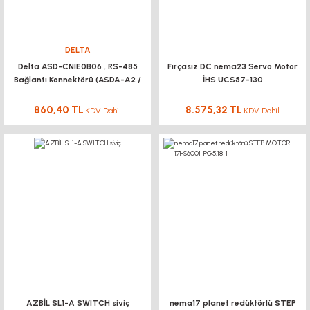
DELTA
Delta ASD-CNIE0B06 , RS-485
Fırçasız DC nema23 Servo Motor
Bağlantı Konnektörü (ASDA-A2 /
İHS UCS57-130
B2 için)
KUKAMET
860,40 TL
8.575,32 TL
KDV Dahil
KDV Dahil
361-U Yatay Tabanlı Hafif Seri U Kancalı Toggle Clamp KUKAMET
Sabitleme Halkası alt destekli mil için
270,00 TL KDV Dahil
243,00 TL
KDV Dahil
%25
172,08 TL
KDV Dahil
YENİ
DOĞUŞ KALIP
AZBİL SL1-A SWITCH siviç
nema17 planet redüktörlü STEP