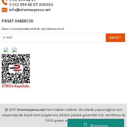
0 542
394 42 07
ANKARA
info@otomasyoncu.net
FIRSAT HABERCİSİ
Haber ve kampanyalarımızdan ilk sizin haberiniz olsun!
KAYDET
© 2017
Otomasyoncu.net
tüm hakları saklıdır. Bu sitede yapacağınız tüm
alışverişlerde kredi kartı bilgileriniz 256bit yüksek güvenlikli SSL sertifikası ile
%100 güven altındadır.
Whatsapp