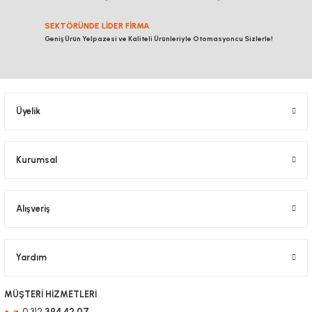
SEKTÖRÜNDE LİDER FİRMA
Geniş Ürün Yelpazesi ve Kaliteli Ürünleriyle Otomasyoncu Sizlerle!
Üyelik
Kurumsal
Alışveriş
Yardım
MÜŞTERİ HİZMETLERİ
0 312
394 42 07