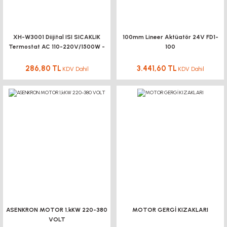
XH-W3001 Diijital ISI SICAKLIK
100mm Lineer Aktüatör 24V FD1-
Termostat AC 110-220V/1500W -
100
1605 Vidalı Mil DKM Ekonomik
E4
286,80 TL
3.441,60 TL
KDV Dahil
KDV Dahil
DKM Flanşlı Vidalı Mil Somun Ø16 - 05
1.009,54 TL
KDV Dahil
(6V 250 Rpm) Motor Uyumlu Teker - Sarı Tekerlek
791,57 TL
KDV Dahil
48,76 TL
%10
KDV Dahil
YENİ
ASENKRON MOTOR 1,kKW 220-380
MOTOR GERGİ KIZAKLARI
VOLT