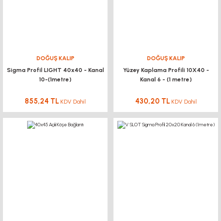
1.032,48 TL
KDV Dahil
YENİ
DOĞUŞ KALIP
DOĞUŞ KALIP
Sigma Profil LIGHT 40x40 - Kanal
Yüzey Kaplama Profili 10X40 -
10-(1metre)
Kanal 6 - (1 metre)
KUKAMET
511 Yatay Tabanlı İtme Çekme Toggle Clamp KUKAMET
855,24 TL
430,20 TL
KDV Dahil
KDV Dahil
780,00 TL KDV Dahil
702,00 TL
KDV Dahil
%25
DOĞUŞ KALIP
Tırtıllı Somun Kanal 6