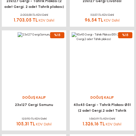
23x127 Gergi - Tahrik Plakası (2
23x127 Gergi CivatasI
adet Gergi, 2 adet Tahrik plakası)
2.003,58 TL KDV Dahil
113,57 TL KDV Dahil
1.703,05 TL
96,54 TL
KDV Dahil
KDV Dahil
%15
%15
DOĞUŞ KALIP
DOĞUŞ KALIP
23x127 Gergi Somunu
45x45 Gergi - Tahrik Plakası Ø51
(2 adet Gergi,2 adet Tahrik
plakası)
123,90 TL KDV Dahil
1.560,19 TL KDV Dahil
105,31 TL
1.326,16 TL
KDV Dahil
KDV Dahil