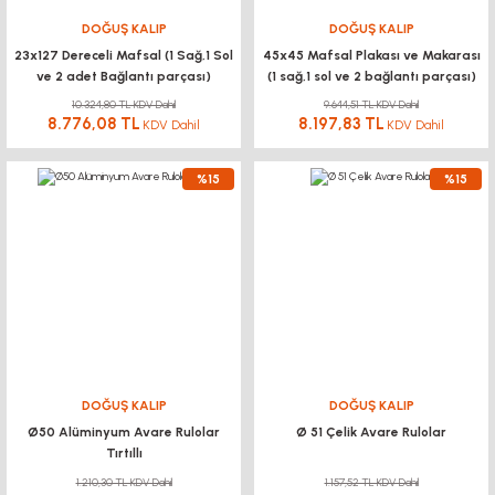
DOĞUŞ KALIP
DOĞUŞ KALIP
23x127 Dereceli Mafsal (1 Sağ,1 Sol
45x45 Mafsal Plakası ve Makarası
ve 2 adet Bağlantı parçası)
(1 sağ,1 sol ve 2 bağlantı parçası)
10.324,80 TL KDV Dahil
9.644,51 TL KDV Dahil
8.776,08 TL
8.197,83 TL
KDV Dahil
KDV Dahil
%15
%15
DOĞUŞ KALIP
DOĞUŞ KALIP
Ø50 Alüminyum Avare Rulolar
Ø 51 Çelik Avare Rulolar
Tırtıllı
1.210,30 TL KDV Dahil
1.157,52 TL KDV Dahil