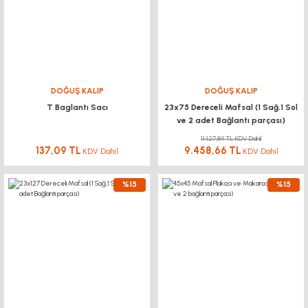
DOĞUŞ KALIP
DOĞUŞ KALIP
T Baglantı Sacı
23x75 Dereceli Mafsal (1 Sağ,1 Sol
ve 2 adet Bağlantı parçası)
11.127,84 TL KDV Dahil
137,09 TL
9.458,66 TL
KDV Dahil
KDV Dahil
%15
%15