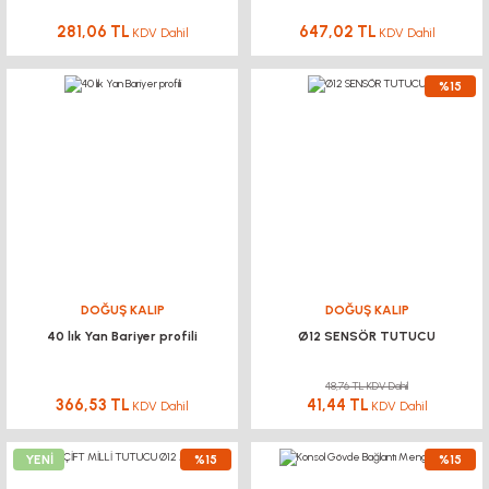
281,06 TL
647,02 TL
KDV Dahil
KDV Dahil
%15
DOĞUŞ KALIP
DOĞUŞ KALIP
40 lık Yan Bariyer profili
Ø12 SENSÖR TUTUCU
48,76 TL KDV Dahil
366,53 TL
41,44 TL
KDV Dahil
KDV Dahil
YENİ
%15
%15