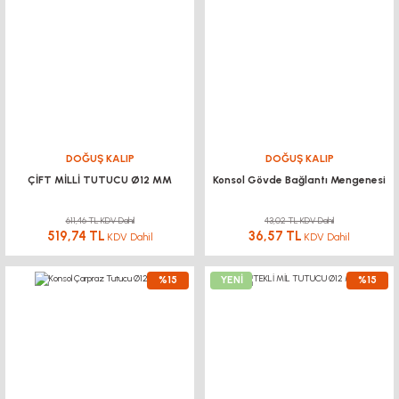
DOĞUŞ KALIP
DOĞUŞ KALIP
ÇİFT MİLLİ TUTUCU Ø12 MM
Konsol Gövde Bağlantı Mengenesi
611,46 TL KDV Dahil
43,02 TL KDV Dahil
519,74 TL
36,57 TL
KDV Dahil
KDV Dahil
%15
YENİ
%15