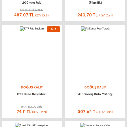
200mm MİL
(Plastik)
573,03 TL KDV Dahil
487,07 TL
940,70 TL
KDV Dahil
KDV Dahil
%15
DOĞUŞ KALIP
DOĞUŞ KALIP
KTR Rulo Başlıkları
Alt Dönüş Rulo Yatağı
87,19 TL KDV Dahil
74,11 TL
507,64 TL
KDV Dahil
KDV Dahil