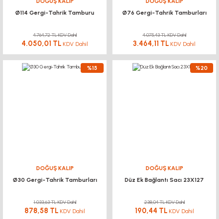
DOĞUŞ KALIP
DOĞUŞ KALIP
Ø114 Gergi-Tahrik Tamburu
Ø76 Gergi-Tahrik Tamburları
4.764,72 TL KDV Dahil
4.075,43 TL KDV Dahil
4.050,01 TL
3.464,11 TL
KDV Dahil
KDV Dahil
%15
%20
DOĞUŞ KALIP
DOĞUŞ KALIP
Ø30 Gergi-Tahrik Tamburları
Düz Ek Bağlantı Sacı 23X127
1.033,63 TL KDV Dahil
238,04 TL KDV Dahil
878,58 TL
190,44 TL
KDV Dahil
KDV Dahil