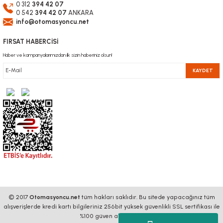
0 312
394 42 07
0 542
394 42 07
ANKARA
info@otomasyoncu.net
FIRSAT HABERCİSİ
Haber ve kampanyalarımızdan ilk sizin haberiniz olsun!
KAYDET
© 2017
Otomasyoncu.net
tüm hakları saklıdır. Bu sitede yapacağınız tüm
alışverişlerde kredi kartı bilgileriniz 256bit yüksek güvenlikli SSL sertifikası ile
%100 güven altındadır.