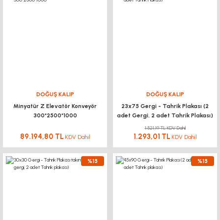
DOĞUŞ KALIP
DOĞUŞ KALIP
Minyatür Z Elevatör Konveyör
23x75 Gergi - Tahrik Plakası (2
300*2500*1000
adet Gergi, 2 adet Tahrik Plakası)
1.521,19 TL KDV Dahil
89.194,80 TL
1.293,01 TL
KDV Dahil
KDV Dahil
%15
%15