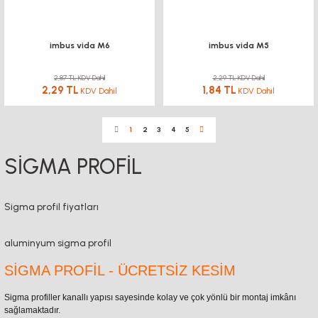
imbus vida M6
imbus vida M5
2,87 TL KDV Dahil
2,29 TL KDV Dahil
2,29 TL
1,84 TL
KDV Dahil
KDV Dahil
1
2
3
4
5
SİGMA PROFİL
Sigma profil fiyatları
aluminyum sigma profil
SİGMA PROFİL - ÜCRETSİZ KESİM
Sigma profiller kanallı yapısı sayesinde kolay ve çok yönlü bir montaj imkânı
sağlamaktadır.