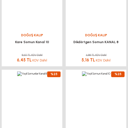
DOĞUŞ KALIP
DOĞUŞ KALIP
Kare Somun Kanal 10
Dikdörtgen Somun KANAL 8
8,60 TL KDV Dahil
6,88 TL KDV Dahil
6,45 TL
5,16 TL
KDV Dahil
KDV Dahil
%25
%25