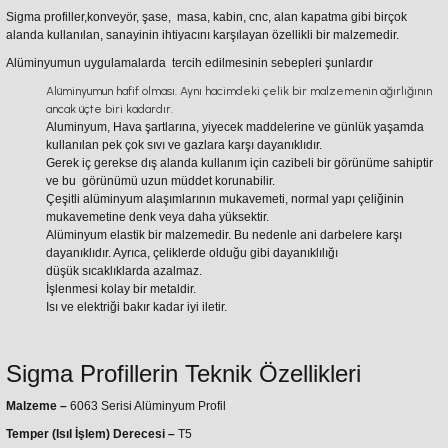
Sigma profiller,konveyör, şase, masa, kabin, cnc, alan kapatma gibi birçok
alanda kullanılan, sanayinin ihtiyacını karşılayan özellikli bir malzemedir.
Alüminyumun uygulamalarda tercih edilmesinin sebepleri şunlardır
Alüminyumun hafif olması. Aynı hacimdeki çelik bir malzemenin ağırlığının
ancak üçte biri kadardır.
Aluminyum, Hava şartlarına, yiyecek maddelerine ve günlük yaşamda
kullanılan pek çok sıvı ve gazlara karşı dayanıklıdır.
Gerek iç gerekse dış alanda kullanım için cazibeli bir görünüme sahiptir
ve bu görünümü uzun müddet korunabilir.
Çeşitli alüminyum alaşımlarının mukavemeti, normal yapı çeliğinin
mukavemetine denk veya daha yüksektir.
Alüminyum elastik bir malzemedir. Bu nedenle ani darbelere karşı
dayanıklıdır. Ayrıca, çeliklerde olduğu gibi dayanıklılığı
düşük sıcaklıklarda azalmaz.
İşlenmesi kolay bir metaldir.
Isı ve elektriği bakır kadar iyi iletir.
Sigma Profillerin Teknik Özellikleri
Malzeme –
6063 Serisi Alüminyum Profil
Temper (Isıl İşlem) Derecesi –
T5