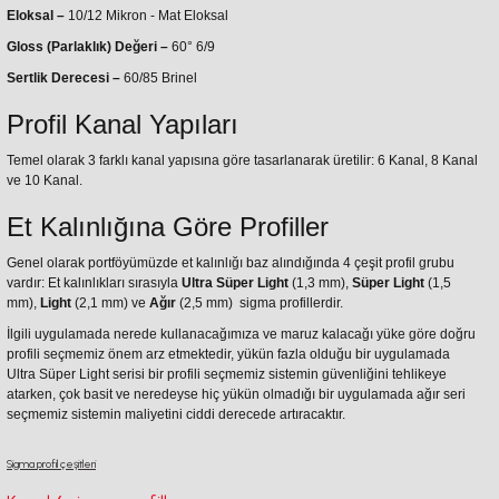
Eloksal –
10/12 Mikron - Mat Eloksal
Gloss (Parlaklık) Değeri –
60° 6/9
Sertlik Derecesi –
60/85 Brinel
Profil Kanal Yapıları
Temel olarak 3 farklı kanal yapısına göre tasarlanarak üretilir: 6 Kanal, 8 Kanal
ve 10 Kanal.
Et Kalınlığına Göre Profiller
Genel olarak portföyümüzde et kalınlığı baz alındığında 4 çeşit profil grubu
vardır: Et kalınlıkları sırasıyla
Ultra Süper Light
(1,3 mm),
Süper Light
(1,5
mm),
Light
(2,1 mm) ve
Ağır
(2,5 mm) sigma profillerdir.
İlgili uygulamada nerede kullanacağımıza ve maruz kalacağı yüke göre doğru
profili seçmemiz önem arz etmektedir, yükün fazla olduğu bir uygulamada
Ultra Süper Light serisi bir profili seçmemiz sistemin güvenliğini tehlikeye
atarken, çok basit ve neredeyse hiç yükün olmadığı bir uygulamada ağır seri
seçmemiz sistemin maliyetini ciddi derecede artıracaktır.
Sigma profil çeşitleri