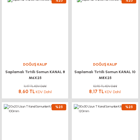
%25
%25
DOĞUŞ KALIP
DOĞUŞ KALIP
Saplamalı Tırtıllı Somun KANAL 8
Saplamalı Tırtıllı Somun KANAL 10
M6X25
M8X25
11,47 TL KDV Dahil
10,90 TL KDV Dahil
8,60 TL
8,17 TL
KDV Dahil
KDV Dahil
%25
%25