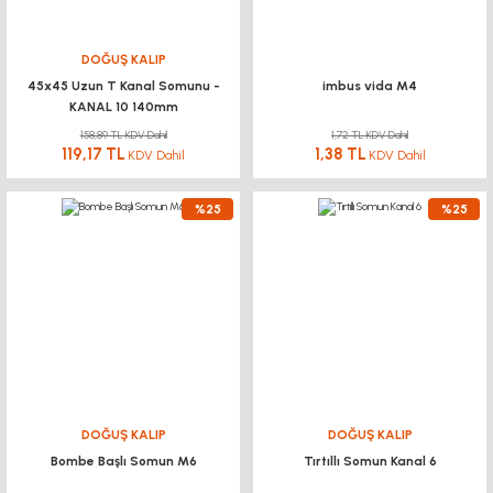
DOĞUŞ KALIP
45x45 Uzun T Kanal Somunu -
imbus vida M4
KANAL 10 140mm
158,89 TL KDV Dahil
1,72 TL KDV Dahil
119,17 TL
1,38 TL
KDV Dahil
KDV Dahil
%25
%25
DOĞUŞ KALIP
DOĞUŞ KALIP
Bombe Başlı Somun M6
Tırtıllı Somun Kanal 6