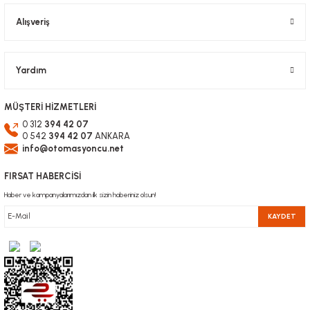
Alışveriş
Yardım
MÜŞTERİ HİZMETLERİ
0 312
394 42 07
0 542
394 42 07
ANKARA
info@otomasyoncu.net
FIRSAT HABERCİSİ
Haber ve kampanyalarımızdan ilk sizin haberiniz olsun!
KAYDET