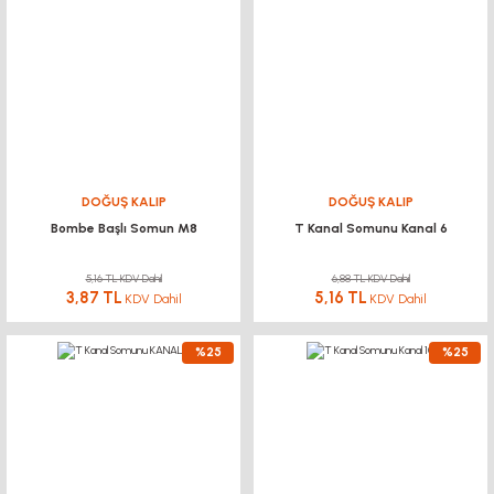
DOĞUŞ KALIP
DOĞUŞ KALIP
Bombe Başlı Somun M8
T Kanal Somunu Kanal 6
5,16 TL KDV Dahil
6,88 TL KDV Dahil
3,87 TL
5,16 TL
KDV Dahil
KDV Dahil
%25
%25