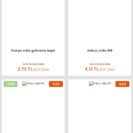
havşa vida galvaniz kaplı
imbus vida M8
3,44 TL KDV Dahil
5,16 TL KDV Dahil
2,75 TL
4,13 TL
KDV Dahil
KDV Dahil
YENİ
%20
%20