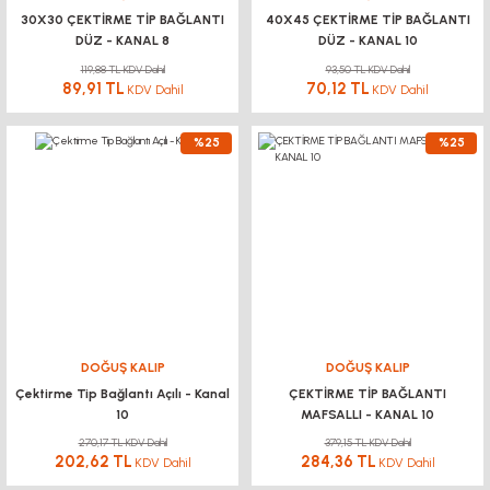
30X30 ÇEKTİRME TİP BAĞLANTI
40X45 ÇEKTİRME TİP BAĞLANTI
DÜZ - KANAL 8
DÜZ - KANAL 10
119,88 TL KDV Dahil
93,50 TL KDV Dahil
89,91 TL
70,12 TL
KDV Dahil
KDV Dahil
%25
%25
DOĞUŞ KALIP
DOĞUŞ KALIP
Çektirme Tip Bağlantı Açılı - Kanal
ÇEKTİRME TİP BAĞLANTI
10
MAFSALLI - KANAL 10
270,17 TL KDV Dahil
379,15 TL KDV Dahil
202,62 TL
284,36 TL
KDV Dahil
KDV Dahil