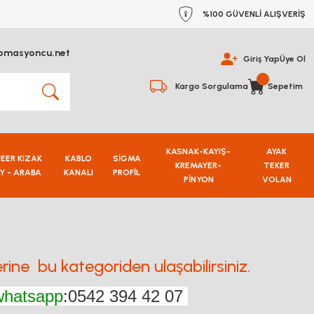
%100 GÜVENLİ ALIŞVERİŞ
omasyoncu.net
Giriş Yap
Üye Ol
Kargo Sorgulama
Sepetim
KASNAK-KAYIŞ-
AYAK
NEER KIZAK
KABLO
SİGMA
KREMAYER-
TEKER
Y - ARABA
KANALI
PROFİL
PİNYON
VOLAN
lerine bu kategoriden ulaşabilirsiniz.
whatsapp
:0542 394 42 07