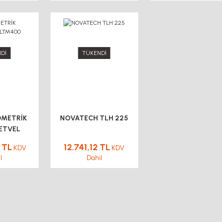
Dİ
TÜKENDİ
OMETRİK
NOVATECH TLH 225
CETVEL
00
 TL
12.741,12 TL
KDV
KDV
l
Dahil