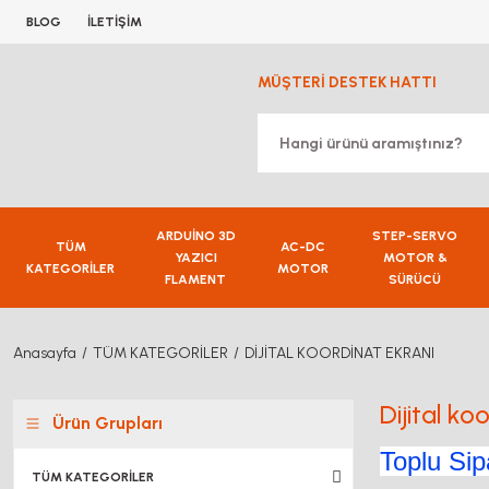
BLOG
İLETİŞİM
MÜŞTERİ DESTEK HATTI
ARDUİNO 3D
STEP-SERVO
TÜM
AC-DC
YAZICI
MOTOR &
KATEGORİLER
MOTOR
FLAMENT
SÜRÜCÜ
Anasayfa
TÜM KATEGORİLER
DİJİTAL KOORDİNAT EKRANI
Dijital ko
Ürün Grupları
Toplu Sipa
TÜM KATEGORİLER