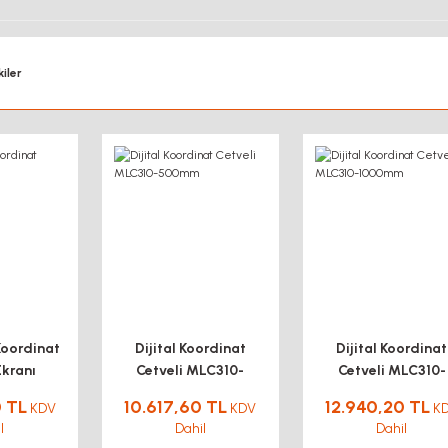
iler
Koordinat
Dijital Koordinat
Dijital Koordinat
kranı
Cetveli MLC310-
Cetveli MLC310-
500mm
1000mm
0 TL
10.617,60 TL
12.940,20 TL
KDV
KDV
K
l
Dahil
Dahil