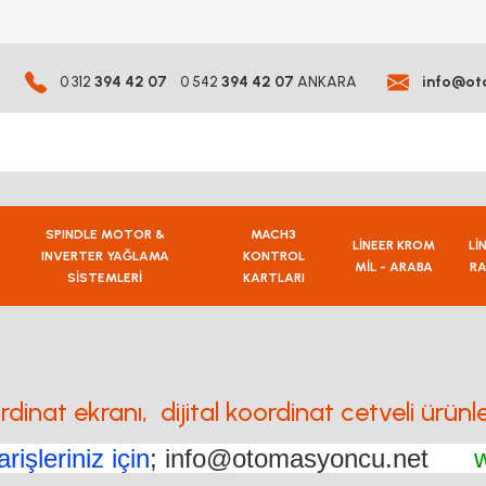
0 312
394 42 07
0 542
394 42 07
ANKARA
info@ot
SPINDLE MOTOR &
MACH3
LİNEER KROM
Lİ
INVERTER YAĞLAMA
KONTROL
MİL - ARABA
RA
SİSTEMLERİ
KARTLARI
ordinat ekranı, dijital koordinat cetveli ürün
rişleriniz için
; info@otomasyoncu.net