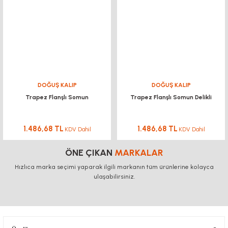
DOĞUŞ KALIP
DOĞUŞ KALIP
Trapez Flanşlı Somun
Trapez Flanşlı Somun Delikli
1.486,68 TL
1.486,68 TL
KDV Dahil
KDV Dahil
ÖNE ÇIKAN
MARKALAR
Hızlıca marka seçimi yaparak ilgili markanın tüm ürünlerine kolayca
ulaşabilirsiniz.