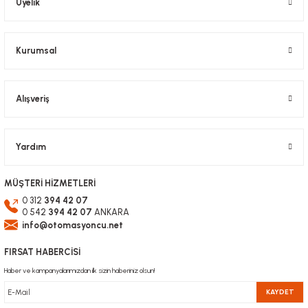
Üyelik
Kurumsal
Alışveriş
Yardım
MÜŞTERİ HİZMETLERİ
0 312
394 42 07
0 542
394 42 07
ANKARA
info@otomasyoncu.net
FIRSAT HABERCİSİ
Haber ve kampanyalarımızdan ilk sizin haberiniz olsun!
KAYDET