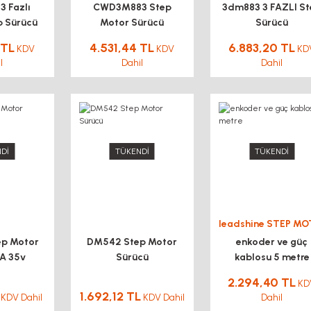
 Fazlı
CWD3M883 Step
3dm883 3 FAZLI S
p Sürücü
Motor Sürücü
Sürücü
 TL
4.531,44 TL
6.883,20 TL
KDV
KDV
KD
l
Dahil
Dahil
Dİ
TÜKENDİ
TÜKENDİ
ep Motor
DM542 Step Motor
enkoder ve güç
A 35v
Sürücü
kablosu 5 metre
2.294,40 TL
KD
1.692,12 TL
KDV Dahil
KDV Dahil
Dahil