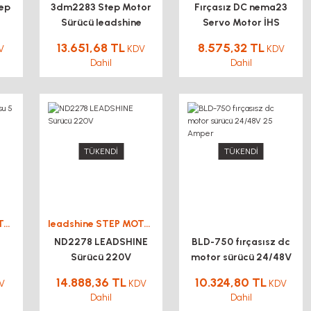
tep
3dm2283 Step Motor
Fırçasız DC nema23
Sürücü leadshine
Servo Motor İHS
UCS57-130
13.651,68 TL
8.575,32 TL
V
KDV
KDV
Dahil
Dahil
TÜKENDİ
TÜKENDİ
leadshine STEP MOTOR DRİVER SÜRÜCÜ
leadshine STEP MOTOR DRİVER SÜRÜCÜ
ND2278 LEADSHINE
BLD-750 fırçasısz dc
Sürücü 220V
motor sürücü 24/48V
25 Amper
14.888,36 TL
10.324,80 TL
V
KDV
KDV
Dahil
Dahil