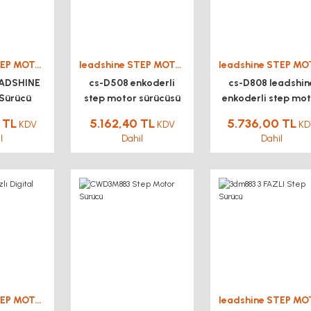
leadshine STEP MOTOR DRİVER SÜRÜCÜ
leadshine STEP MOTOR DRİVER SÜRÜCÜ
ADSHINE
cs-D508 enkoderli
cs-D808 leadshin
Sürücü
step motor sürücüsü
enkoderli step mo
sürücüsü
 TL
5.162,40 TL
5.736,00 TL
KDV
KDV
KD
l
Dahil
Dahil
leadshine STEP MOTOR DRİVER SÜRÜCÜ