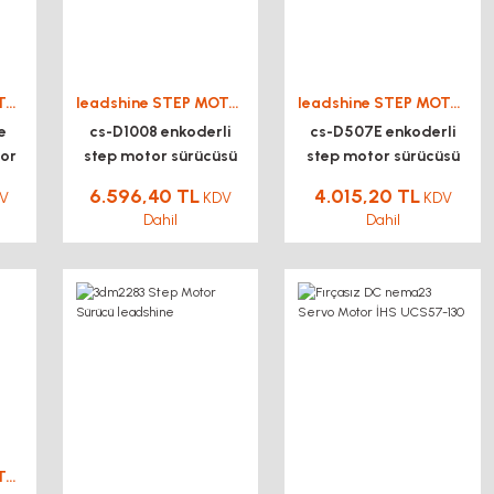
leadshine STEP MOTOR DRİVER SÜRÜCÜ
leadshine STEP MOTOR DRİVER SÜRÜCÜ
leadshine STEP MOTOR DRİVER SÜRÜCÜ
e
cs-D1008 enkoderli
cs-D507E enkoderli
tor
step motor sürücüsü
step motor sürücüsü
6.596,40 TL
4.015,20 TL
V
KDV
KDV
Dahil
Dahil
leadshine STEP MOTOR DRİVER SÜRÜCÜ