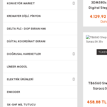
3DM580s 3
KONVEYÖR MARKET
Digital Ste
4.129,92
KREMAYER DİŞLİ, PİNYON
Dahi
DELTA PLC- DOP EKRAN HMI
DİJİTAL KOORDİNAT EKRANI
TÜKEN
DOĞRUSAL HAREKETLER
LİNEER MODÜL
ELEKTRİK ÜRÜNLERİ
TB6560 St
Sürücü 3
ENKODER
458,88 TL
SK-SHF MİL TUTUCU