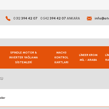
0 312
394 42 07
0 542
394 42 07
ANKARA
info@ot
SPINDLE MOTOR &
MACH3
LİNEER KROM
Lİ
INVERTER YAĞLAMA
KONTROL
MİL - ARABA
RA
SİSTEMLERİ
KARTLARI
CÜ
iler