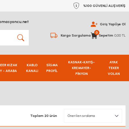
%100 GÜVENLİ ALIŞVERİŞ
omasyoncu.net
Giriş Yap
Üye Ol
0
Kargo Sorgulama
Sepetim
0,00 TL
KASNAK-KAYIŞ-
AYAK
NEER KIZAK
KABLO
SİGMA
KREMAYER-
TEKER
Y - ARABA
KANALI
PROFİL
PİNYON
VOLAN
Toplam 20 ürün