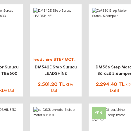
leadshine STEP MOTOR DRİVER SÜRÜCÜ
or Sürücü
DM542E Step Sürücü
DM556 Step Mot
tı TB6600
LEADSHİNE
Sürücü 5,6ampe
2.581,20 TL
2.294,40 TL
KDV
KD
KDV Dahil
Dahil
Dahil
YENİ