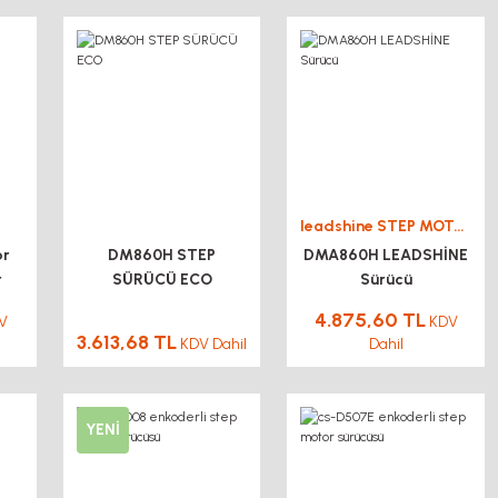
leadshine STEP MOTOR DRİVER SÜRÜCÜ
or
DM860H STEP
DMA860H LEADSHİNE
r
SÜRÜCÜ ECO
Sürücü
4.875,60 TL
V
KDV
3.613,68 TL
KDV Dahil
Dahil
YENİ