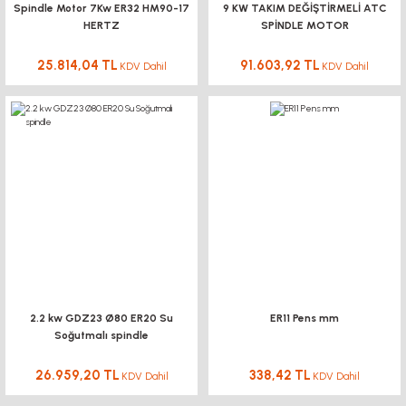
Spindle Motor 7Kw ER32 HM90-17
9 KW TAKIM DEĞİŞTİRMELİ ATC
HERTZ
SPİNDLE MOTOR
25.814,04 TL
91.603,92 TL
KDV Dahil
KDV Dahil
2.2 kw GDZ23 Ø80 ER20 Su
ER11 Pens mm
Soğutmalı spindle
26.959,20 TL
338,42 TL
KDV Dahil
KDV Dahil