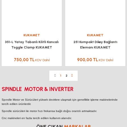
KUKAMET
KUKAMET
351-L Yatay Tabanlı Kilitli Kancalı
251 Kompakt Dikey Bağlantı
Toggle Clamp KUKAMET
Elemanı KUKAMET
750,00 TL
900,00 TL
KDV Dahil
KDV Dahil
1
2
SPINDLE MOTOR & INVERTER
Spındle Motor ve Sürücüleri yüksek devirlere ulaşmak için genellikle işleme makinelerinde
tercih edilen ürünlerdir.
Spındle sürücüleri ile motor hızı frekansa bağlı doğru orantılı artmaktadır.
Cnc makineleri en fazla tercih edilen kullanım alanıdır.
ÖNE ÇIKAN
MARKALAR