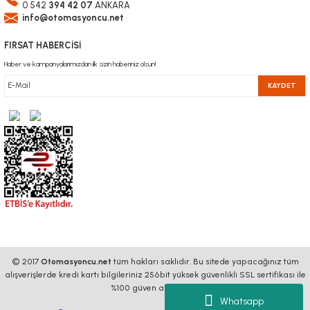
0 542
394 42 07
ANKARA
info@otomasyoncu.net
FIRSAT HABERCİSİ
Haber ve kampanyalarımızdan ilk sizin haberiniz olsun!
KAYDET
© 2017
Otomasyoncu.net
tüm hakları saklıdır. Bu sitede yapacağınız tüm
alışverişlerde kredi kartı bilgileriniz 256bit yüksek güvenlikli SSL sertifikası ile
%100 güven altındadır.
Whatsapp