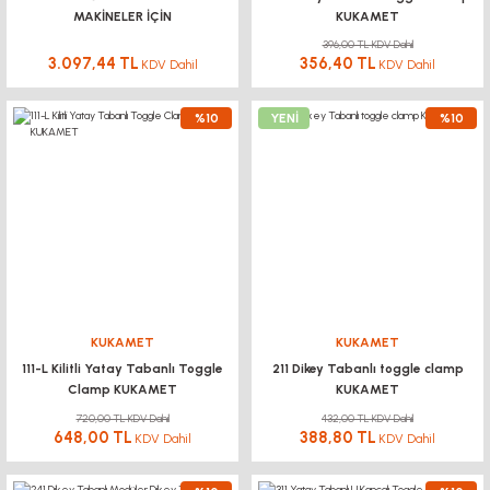
MAKİNELER İÇİN
KUKAMET
396,00 TL KDV Dahil
3.097,44 TL
356,40 TL
KDV Dahil
KDV Dahil
%10
YENİ
%10
KUKAMET
KUKAMET
111-L Kilitli Yatay Tabanlı Toggle
211 Dikey Tabanlı toggle clamp
Clamp KUKAMET
KUKAMET
720,00 TL KDV Dahil
432,00 TL KDV Dahil
648,00 TL
388,80 TL
KDV Dahil
KDV Dahil