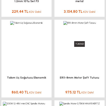
1.2mm 10'lu Set F3
metal
229,44 TL
3.154,80 TL
KDV Dahil
KDV Dahil
TÜKENDİ
Takım Uç Soğutucu Ekonomik
ER11-8mm Motor Şaft Tutucu
860,40 TL
975,12 TL
KDV Dahil
KDV Dahil