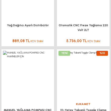
Yağ Dağıtıcı Ayarlı Distribütör
Otomatik CNC Freze Yağlama 220
Volt 2LT
889,08 TL
5.736,00 TL
KDV Dahil
KDV Dahil
YENİ
%10
KUKAMET
MANUEL YAĞLAMA POMPASI CNC
111-Yatay Tabanlı Toggle Clamp