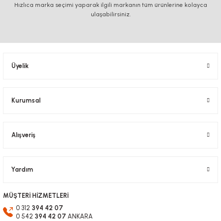
Hızlıca marka seçimi yaparak ilgili markanın tüm ürünlerine kolayca
ulaşabilirsiniz.
Üyelik
Kurumsal
Alışveriş
Yardım
MÜŞTERİ HİZMETLERİ
0 312
394 42 07
0 542
394 42 07
ANKARA