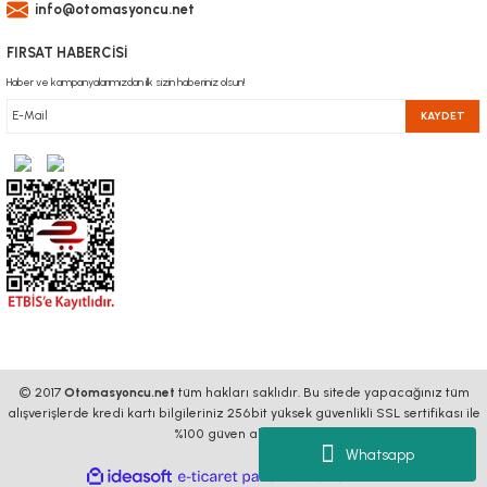
info@otomasyoncu.net
FIRSAT HABERCİSİ
Haber ve kampanyalarımızdan ilk sizin haberiniz olsun!
KAYDET
© 2017
Otomasyoncu.net
tüm hakları saklıdır. Bu sitede yapacağınız tüm
alışverişlerde kredi kartı bilgileriniz 256bit yüksek güvenlikli SSL sertifikası ile
%100 güven altındadır.
Whatsapp
ideasoft
ile
e-