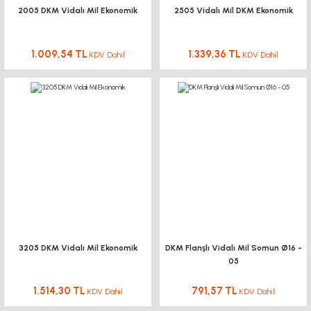
2005 DKM Vidalı Mil Ekonomik
2505 Vidalı Mil DKM Ekonomik
BAĞLANTI
BAĞLANTI SACLA
AKSESUARLARI
DİJİTAL KOORDİNAT
EKRANI
1.009,54 TL
1.339,36 TL
KDV Dahil
KDV Dahil
KÖŞE BAĞLANTILARI
KONVEYÖR PR
KONVEYÖR MARKET
BAĞLANTI SACLARI
KANAL SOMUNL
LİNEER KROM MİL -
ARABA
BORU PROFİLLERİ
BORU PROFİLLERİ
LİNEER KIZAK RAY -
YATAKLAMA PROFİLLERİ
YATAKLAMA 
ARABA
VİDALI MİL VE
SOMUNLARI
3205 DKM Vidalı Mil Ekonomik
DKM Flanşlı Vidalı Mil Somun Ø16 -
KREMAYER DİŞLİ, PİNYON
05
SK-SHF MİL TUTUCU
1.514,30 TL
791,57 TL
KDV Dahil
KDV Dahil