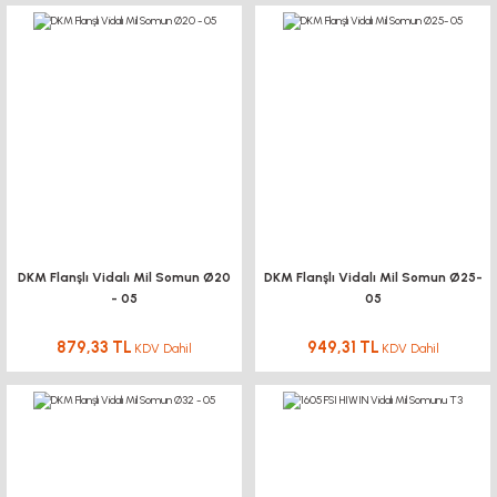
KAPLİN - MOTOR FLANŞI
BK BF FK FF UFL RULMAN
TRİGER KASNAK-KAYIŞ
SİGMA PROFİL
DOĞRUSAL HAREKETLER
DKM Flanşlı Vidalı Mil Somun Ø20
DKM Flanşlı Vidalı Mil Somun Ø25-
YAĞLAMA SİSTEMLERİ
- 05
05
LİNEER MODÜL
879,33 TL
949,31 TL
KDV Dahil
KDV Dahil
AYAK - TEKER
TEKNOKOL