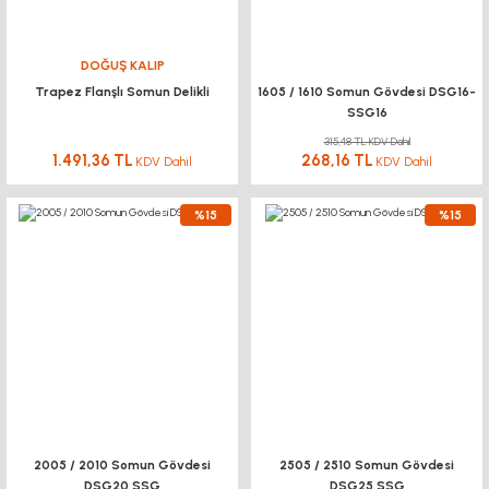
DOĞUŞ KALIP
Trapez Flanşlı Somun Delikli
1605 / 1610 Somun Gövdesi DSG16-
SSG16
315,48 TL KDV Dahil
1.491,36 TL
268,16 TL
KDV Dahil
KDV Dahil
%15
%15
2005 / 2010 Somun Gövdesi
2505 / 2510 Somun Gövdesi
DSG20 SSG
DSG25 SSG