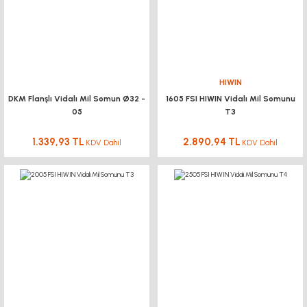
KUKAMET
DİNAMİK RAFLAMA
KALDIRMA KOLONLARI
HIWIN
DKM Flanşlı Vidalı Mil Somun Ø32 -
1605 FSI HIWIN Vidalı Mil Somunu
05
T3
1.339,93 TL
2.890,94 TL
KDV Dahil
KDV Dahil