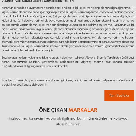
7. Kişisel Veri Sahibi Olarak Müşterilerin Hakları:
Kanun’un 11. maddesi uyarınca veri sahipleri; (i) kendileri ile ilgili kişisel veri işlenip işlenmediğini öğrenme, (ii)
kişisel verileri işlenmişse buna ilişkin bilgi talep etme, (iii) kişisel verilerin işlenme amacını ve bunların amacına
uygun kullanılıp kullanılmadığını öğrenme, (iv) yurt içinde veya yurt dışında kişisel verilerin aktarıldığı üçüncü
kişileri bilme, (v) kişisel verilerin eksik veya yanlış işlenmiş olması hâlinde bunların düzeltilmesini isteme ve
bu kapsamda yapılan işlemin kişisel verilerin aktarıldığı üçüncü kişilere bildirilmesini isteme, (vi) Kanun ve ilgili
diğer kanun hükümlerine uygun olarak işlenmiş olmasına rağmen, işlenmesini gerektiren sebeplerin
ortadan kalkması hâlinde kişisel verilerin silinmesini veya yok edilmesini isteme ve bu kapsamda yapılan
işlemin kişisel verilerin aktarıldığı üçüncü kişilere bildirilmesini isteme, (vii) işlenen verilerin münhasıran
otomatik sistemler vasıtasıyla analiz edilmesi suretiyle kişinin kendisi aleyhine bir sonucun ortaya çıkmasına
itiraz etme ve (viii) kişisel verilerin kanuna aykırı olarak işlenmesi sebebiyle zarara uğraması hâlinde zararın
giderilmesini talep etme haklarına sahiptir.
Söz konusu hakların kullanımına ilişkin talepler, kişisel veri sahipleri Alışveriş Sitemiz Tarafından 6698 sayılı
Kanun Kapsamında belirtilen yöntemlerle iletilebilecektir. Alışveriş sitemiz söz konusu talepleri
değerlendirerek 30 gün içerisinde sonuçlandıracaktır.
İşbu form üzerinde yer verilen hususlar ile ilgili olarak, hukuki ve teknolojik gelişmeler doğrultusunda
değişiklikler söz konusu olabilecektir.
Tüm Sayfalar
ÖNE ÇIKAN
MARKALAR
Hızlıca marka seçimi yaparak ilgili markanın tüm ürünlerine kolayca
ulaşabilirsiniz.