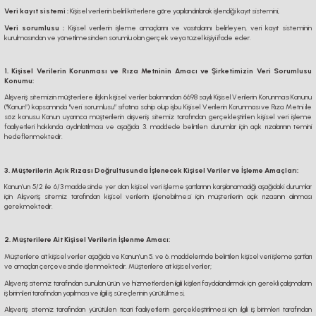
Veri kayıt sistemi :
Kişisel verilerin belirli kriterlere göre yapılandırılarak işlendiği kayıt sistemini,
Veri sorumlusu :
Kişisel verilerin işleme amaçlarını ve vasıtalarını belirleyen, veri kayıt sisteminin
kurulmasından ve yönetilmesinden sorumlu olan gerçek veya tüzel kişiyi ifade eder.
1. Kişisel Verilerin Korunması ve Rıza Metninin Amacı ve Şirketimizin Veri Sorumlusu
Konumu:
Alışveriş sitemizin müşterilere ilişkin kişisel veriler bakımından 6698 sayılı Kişisel Verilerin Korunması Kanunu
("Kanun”) kapsamında "veri sorumlusu” sıfatına sahip olup işbu Kişisel Verilerin Korunması ve Rıza Metni ile
söz konusu Kanun uyarınca müşterilerin alışveriş sitemiz tarafından gerçekleştirilen kişisel veri işleme
faaliyetleri hakkında aydınlatılması ve aşağıda 3. maddede belirtilen durumlar için açık rızalarının temini
hedeflenmektedir.
3. Müşterilerin Açık Rızası Doğrultusunda İşlenecek Kişisel Veriler ve İşleme Amaçları:
Kanun’un 5/2 ile 6/3 maddesinde yer alan kişisel veri işleme şartlarının karşılanamadığı aşağıdaki durumlar
için Alışveriş sitemiz tarafından kişisel verilerin işlenebilmesi için müşterilerin açık rızasının alınması
gerekmektedir.
2. Müşterilere Ait Kişisel Verilerin İşlenme Amacı:
Müşterilere ait kişisel veriler aşağıda ve Kanun’un 5. ve 6. maddelerinde belirtilen kişisel veri işleme şartları
ve amaçları çerçevesinde işlenmektedir. Müşterilere ait kişisel veriler;
Alışveriş sitemiz tarafından sunulan ürün ve hizmetlerden ilgili kişileri faydalandırmak için gerekli çalışmaların
iş birimleri tarafından yapılması ve ilgili iş süreçlerinin yürütülmesi,
Alışveriş sitemiz tarafından yürütülen ticari faaliyetlerin gerçekleştirilmesi için ilgili iş birimleri tarafından