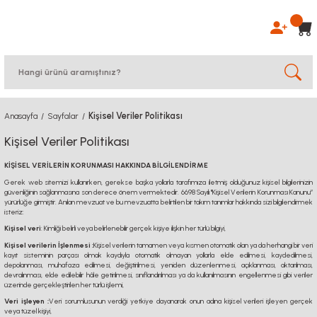
Kişisel Veriler Politikası
Anasayfa
Sayfalar
Kişisel Veriler Politikası
KİŞİSEL VERİLERİN KORUNMASI HAKKINDA BİLGİLENDİRME
Gerek web sitemizi kullanırken, gerekse başka yollarla tarafımıza iletmiş olduğunuz kişisel bilgilerinizin
güvenliğinin sağlanmasına son derece önem vermektedir. 6698 Sayılı "Kişisel Verilerin Korunması Kanunu”
yürürlüğe girmiştir. Anılan mevzuat ve bu mevzuatta belirtilen bir takım tanımlar hakkında sizi bilgilendirmek
isteriz:
Kişisel veri
: Kimliği belirli veya belirlenebilir gerçek kişiye ilişkin her türlü bilgiyi,
Kişisel verilerin İşlenmesi :
Kişisel verilerin tamamen veya kısmen otomatik olan ya da herhangi bir veri
kayıt sisteminin parçası olmak kaydıyla otomatik olmayan yollarla elde edilmesi, kaydedilmesi,
depolanması, muhafaza edilmesi, değiştirilmesi, yeniden düzenlenmesi, açıklanması, aktarılması,
devralınması, elde edilebilir hâle getirilmesi, sınıflandırılması ya da kullanılmasının engellenmesi gibi veriler
üzerinde gerçekleştirilen her türlü işlemi,
Veri işleyen :
Veri sorumlusunun verdiği yetkiye dayanarak onun adına kişisel verileri işleyen gerçek
veya tüzel kişiyi,