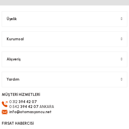
Üyelik
Kurumsal
Alışveriş
Yardım
MÜŞTERİ HİZMETLERİ
0 312
394 42 07
0 542
394 42 07
ANKARA
info@otomasyoncu.net
FIRSAT HABERCİSİ