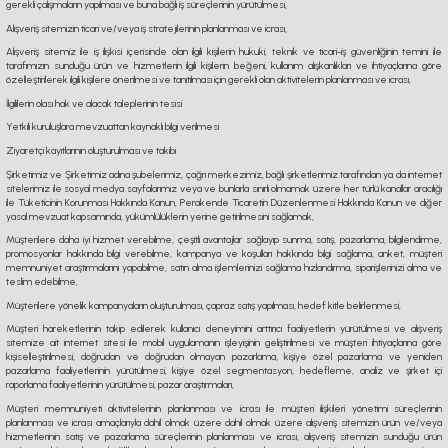
gerekli çalışmaların yapılması ve buna bağlı iş süreçlerinin yürütülmesi,
Alışveriş sitemizin ticari ve/veya iş stratejilerinin planlanması ve icrası,
Alışveriş sitemiz ile iş ilişkisi içerisinde olan ilgili kişilerin hukuki, teknik ve ticari-iş güvenliğinin temini ile
tarafımızın sunduğu ürün ve hizmetlerin ilgili kişilerin beğeni, kullanım alışkanlıkları ve ihtiyaçlarına göre
özelleştirilerek ilgili kişilere önerilmesi ve tanıtılması için gerekli olan aktivitelerin planlanması ve icrası,
İlgililerin olası hak ve alacak taleplerinin tesisi
Yetkili kuruluşlara mevzuattan kaynaklı bilgi verilmesi
Ziyaretçi kayıtlarının oluşturulması ve takibi
Şirketimiz ve Şirketimiz adına şubelerimiz, çağrı merkezimiz, bağlı şirketlerimiz tarafından ya da internet
sitelerimiz ile sosyal medya sayfalarımız veya ve bunlarla sınırlı olmamak üzere her türlü kanallar aracılığı
ile Tüketicinin Korunması Hakkında Kanun, Perakende Ticaretin Düzenlenmesi Hakkında Kanun ve diğer
yasal mevzuat kapsamında, yükümlülüklerin yerine getirilmesini sağlamak,
Müşterilere daha iyi hizmet verebilme, çeşitli avantajlar sağlayıp sunma, satış, pazarlama, bilgilendirme,
promosyonlar hakkında bilgi verebilme, kampanya ve koşulları hakkında bilgi sağlama, anket, müşteri
memnuniyet araştırmalarını yapabilme, satın alma işlemlerinizi sağlama hızlandırma, siparişlerinizi alma ve
teslim edebilme,
Müşterilere yönelik kampanyaların oluşturulması, çapraz satış yapılması, hedef kitle belirlenmesi,
Müşteri hareketlerinin takip edilerek kullanıcı deneyimini arttırıcı faaliyetlerin yürütülmesi ve alışveriş
sitemize ait internet sitesi ile mobil uygulamanın işleyişinin geliştirilmesi ve müşteri ihtiyaçlarına göre
kişiselleştirilmesi, doğrudan ve doğrudan olmayan pazarlama, kişiye özel pazarlama ve yeniden
pazarlama faaliyetlerinin yürütülmesi, kişiye özel segmentasyon, hedefleme, analiz ve şirket içi
raporlama faaliyetlerinin yürütülmesi, pazar araştırmaları,
Müşteri memnuniyeti aktivitelerinin planlanması ve icrası ile müşteri ilişkileri yönetimi süreçlerinin
planlanması ve icrası amaçlarıyla dahil olmak üzere dahil olmak üzere alışveriş sitemizin ürün ve/veya
hizmetlerinin satış ve pazarlama süreçlerinin planlanması ve icrası, alışveriş sitemizin sunduğu ürün