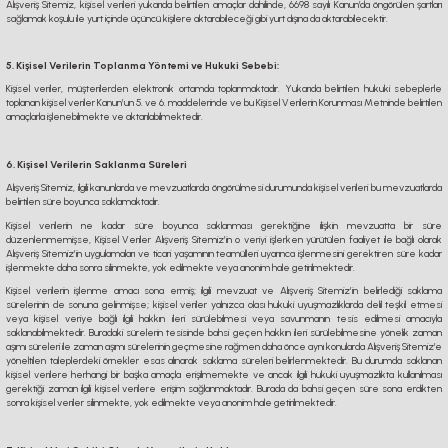
Alışveriş Sitemiz, kişisel verileri yukarıda belirtilen amaçlar dahilinde, 6698 sayılı Kanun’da öngörülen şartları
sağlamak koşulu ile yurt içinde üçüncü kişilere aktarabileceği gibi yurt dışına da aktarabilecektir.
5. Kişisel Verilerin Toplanma Yöntemi ve Hukuki Sebebi:
Kişisel veriler, müşterilerden elektronik ortamda toplanmaktadır. Yukarıda belirtilen hukuki sebeplerle
toplanan kişisel veriler Kanun’un 5. ve 6. maddelerinde ve bu Kişisel Verilerin Korunması Metninde belirtilen
amaçlarla işlenebilmekte ve aktarılabilmektedir.
6. Kişisel Verilerin Saklanma Süreleri
Alışveriş Sitemiz, ilgili kanunlarda ve mevzuatlarda öngörülmesi durumunda kişisel verileri bu mevzuatlarda
belirtilen süre boyunca saklamaktadır.
Kişisel verilerin ne kadar süre boyunca saklanması gerektiğine ilişkin mevzuatta bir süre
düzenlenmemişse, Kişisel Veriler Alışveriş Sitemiz’in o veriyi işlerken yürütülen faaliyet ile bağlı olarak
Alışveriş Sitemiz’in uygulamaları ve ticari yaşamının teamülleri uyarınca işlenmesini gerektiren süre kadar
işlenmekte daha sonra silinmekte, yok edilmekte veya anonim hale getirilmektedir.
Kişisel verilerin işlenme amacı sona ermiş; ilgili mevzuat ve Alışveriş Sitemiz’in belirlediği saklama
sürelerinin de sonuna gelinmişse; kişisel veriler yalnızca olası hukuki uyuşmazlıklarda delil teşkil etmesi
veya kişisel veriye bağlı ilgili hakkın ileri sürülebilmesi veya savunmanın tesis edilmesi amacıyla
saklanabilmektedir. Buradaki sürelerin tesisinde bahsi geçen hakkın ileri sürülebilmesine yönelik zaman
aşımı süreleri ile zaman aşımı sürelerinin geçmesine rağmen daha önce aynı konularda Alışveriş Sitemiz’e
yöneltilen taleplerdeki örnekler esas alınarak saklama süreleri belirlenmektedir. Bu durumda saklanan
kişisel verilere herhangi bir başka amaçla erişilmemekte ve ancak ilgili hukuki uyuşmazlıkta kullanılması
gerektiği zaman ilgili kişisel verilere erişim sağlanmaktadır. Burada da bahsi geçen süre sona erdikten
sonra kişisel veriler silinmekte, yok edilmekte veya anonim hale getirilmektedir.