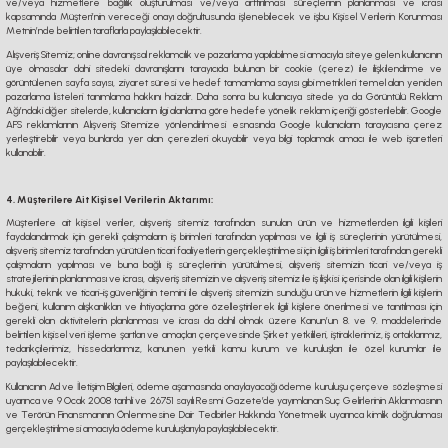
ve/veya hizmetlere bağlılık oluşturulması ve/veya arttırılması süreçlerinin planlanması ve icrası
kapsamında Müşteri’nin vereceği onayı doğrultusunda işlenebilecek ve işbu Kişisel Verilerin Korunması
Metnin’nde belirtilen taraflarla paylaşılabilecektir.
Alışveriş Sitemiz; online davranışsal reklamcılık ve pazarlama yapılabilmesi amacıyla siteye gelen kullanıcının
üye olmasalar dahi sitedeki davranışlarını tarayıcıda bulunan bir cookie (çerez) ile ilişkilendirme ve
görüntülenen sayfa sayısı, ziyaret süresi ve hedef tamamlama sayısı gibi metrikleri temel alan yeniden
pazarlama listeleri tanımlama hakkını haizdir. Daha sonra bu kullanıcıya sitede ya da Görüntülü Reklam
Ağı’ndaki diğer sitelerde, kullanıcıların ilgi alanlarına göre hedefe yönelik reklam içeriği gösterilebilir. Google
AFS reklamlarının Alışveriş Sitemize yönlendirilmesi esnasında Google kullanıcıların tarayıcısına çerez
yerleştirebilir veya bunlarda yer alan çerezleri okuyabilir veya bilgi toplamak amacı ile web işaretleri
kullanabilir.
4. Müşterilere Ait Kişisel Verilerin Aktarımı:
Müşterilere ait kişisel veriler, alışveriş sitemiz tarafından sunulan ürün ve hizmetlerden ilgili kişileri
faydalandırmak için gerekli çalışmaların iş birimleri tarafından yapılması ve ilgili iş süreçlerinin yürütülmesi,
alışveriş sitemiz tarafından yürütülen ticari faaliyetlerin gerçekleştirilmesi için ilgili iş birimleri tarafından gerekli
çalışmaların yapılması ve buna bağlı iş süreçlerinin yürütülmesi, alışveriş sitemizin ticari ve/veya iş
stratejilerinin planlanması ve icrası, alışveriş sitemizin ve alışveriş sitemiz ile iş ilişkisi içerisinde olan ilgili kişilerin
hukuki, teknik ve ticari-iş güvenliğinin temini ile alışveriş sitemizin sunduğu ürün ve hizmetlerin ilgili kişilerin
beğeni, kullanım alışkanlıkları ve ihtiyaçlarına göre özelleştirilerek ilgili kişilere önerilmesi ve tanıtılması için
gerekli olan aktivitelerin planlanması ve icrası da dahil olmak üzere Kanun’un 8. ve 9. maddelerinde
belirtilen kişisel veri işleme şartları ve amaçları çerçevesinde Şirket yetkilileri, iştiraklerimiz, iş ortaklarımız,
tedarikçilerimiz, hissedarlarımız, kanunen yetkili kamu kurum ve kuruluşları ile özel kurumlar ile
paylaşılabilecektir.
Kullanıcının Ad ve İletişim Bilgileri, ödeme aşamasında onaylayacağı ödeme kuruluşu çerçeve sözleşmesi
uyarınca ve 9 Ocak 2008 tarihli ve 26751 sayılı Resmi Gazete’de yayımlanan Suç Gelirlerinin Aklanmasının
ve Terörün Finansmanının Önlenmesine Dair Tedbirler Hakkında Yönetmelik uyarınca kimlik doğrulaması
gerçekleştirilmesi amacıyla ödeme kuruluşlarıyla paylaşılabilecektir.