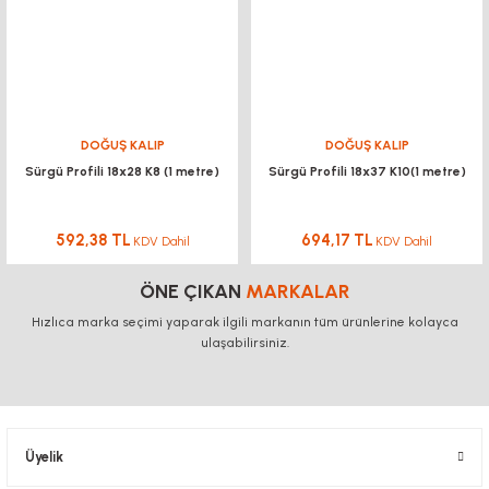
DOĞUŞ KALIP
DOĞUŞ KALIP
Sürgü Profili 18x28 K8 (1 metre)
Sürgü Profili 18x37 K10(1 metre)
592,38 TL
694,17 TL
KDV Dahil
KDV Dahil
ÖNE ÇIKAN
MARKALAR
Hızlıca marka seçimi yaparak ilgili markanın tüm ürünlerine kolayca
ulaşabilirsiniz.
Üyelik