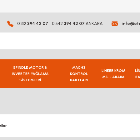
0 312
394 42 07
0 542
394 42 07
ANKARA
info@ot
SPINDLE MOTOR &
MACH3
LİNEER KROM
Lİ
INVERTER YAĞLAMA
KONTROL
MİL - ARABA
RA
SİSTEMLERİ
KARTLARI
iler