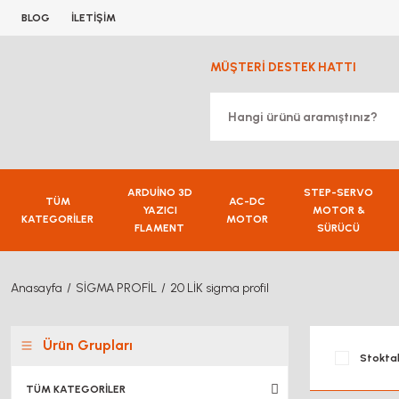
BLOG
İLETİŞİM
MÜŞTERİ DESTEK HATTI
ARDUİNO 3D
STEP-SERVO
TÜM
AC-DC
YAZICI
MOTOR &
KATEGORİLER
MOTOR
FLAMENT
SÜRÜCÜ
Anasayfa
SİGMA PROFİL
20 LİK sigma profil
Ürün Grupları
Stoktak
TÜM KATEGORİLER