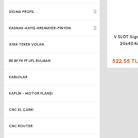
SİGMA PROFİL
KASNAK-KAYIŞ-KREMAYER-PİNYON
V SLOT Sigm
20x40 Ka
AYAK TEKER VOLAN
(1met
522,55 TL
BK BF FK FF UFL RULMAN
KABLOLAR
KAPLİN - MOTOR FLANŞI
CNC EL ÇARKI
CNC ROUTER