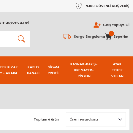
%100 GÜVENLİ ALIŞVERİŞ
omasyoncu.net
Giriş Yap
Üye Ol
Kargo Sorgulama
Sepetim
KASNAK-KAYIŞ-
AYAK
NEER KIZAK
KABLO
SİGMA
KREMAYER-
TEKER
Y - ARABA
KANALI
PROFİL
PİNYON
VOLAN
Toplam 6 ürün