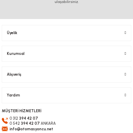
ulaşabilirsiniz.
Üyelik
Kurumsal
Alışveriş
Yardım
MÜŞTERİ HİZMETLERİ
0 312
394 42 07
0 542
394 42 07
ANKARA
info@otomasyoncu.net