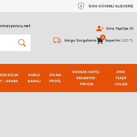
%100 GÜVENLİ ALIŞVERİŞ
omasyoncu.net
Giriş Yap
Üye Ol
0
Kargo Sorgulama
Sepetim
0,00 TL
KASNAK-KAYIŞ-
AYAK
NEER KIZAK
KABLO
SİGMA
KREMAYER-
TEKER
Y - ARABA
KANALI
PROFİL
PİNYON
VOLAN