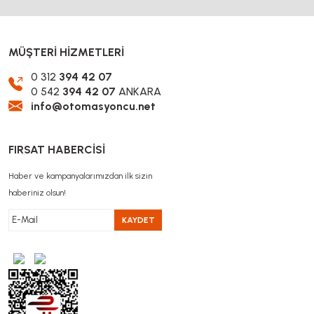
MÜŞTERİ HİZMETLERİ
0 312
394 42 07
0 542
394 42 07
ANKARA
info@otomasyoncu.net
FIRSAT HABERCİSİ
Haber ve kampanyalarımızdan ilk sizin
haberiniz olsun!
KAYDET