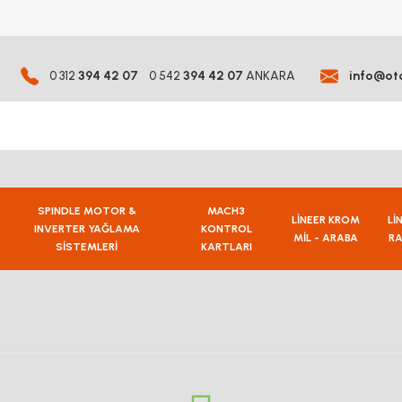
0 312
394 42 07
0 542
394 42 07
ANKARA
info@ot
SPINDLE MOTOR &
MACH3
LİNEER KROM
Lİ
INVERTER YAĞLAMA
KONTROL
MİL - ARABA
RA
SİSTEMLERİ
KARTLARI