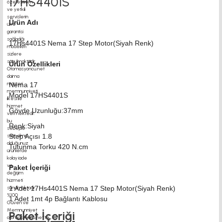
17HS4401S
Ürün Adı
17Hs4401S Nema 17 Step Motor(Siyah Renk)
Ürün Özellikleri
Nema 17
Model 17HS4401S
Gövde Uzunluğu:37mm
Renk:Siyah
Step Açısı 1.8
Tutunma Torku 420 N.cm
Paket İçeriği
1 Adet 17Hs4401S Nema 17 Step Motor(Siyah Renk)
1 Adet 1mt 4p Bağlantı Kablosu
Paket İçeriği