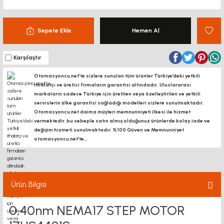
Sepete Ekle
Hemen Al
Karşılaştır
Otomasyoncu.net’te sizlere sunulan tüm ürünler Türkiye’deki yetkili
ithalatçı ve üretici firmaların garantisi altındadır, Uluslararası
markaların sadece Türkiye için üretilen veya özelleştirilen ve yetkili
servislerin ülke garantisi sağladığı modelleri sizlere sunulmaktadır.
Otomasyoncu.net daima müşteri memnunniyeti ilkesi ile hizmet
vermektedir. bu sebeple satın almış olduğunuz ürünlerde kolay iade ve
değişim hizmeti sunulmaktadır. %100 Güven ve Memnunniyet
otomasyoncu.net’te...
Ürün Bilgisi
0,40nm NEMA17 STEP MOTOR