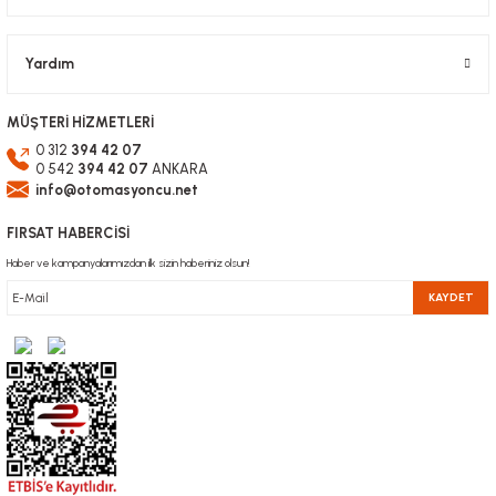
Gönder
Yardım
MÜŞTERİ HİZMETLERİ
0 312
394 42 07
0 542
394 42 07
ANKARA
info@otomasyoncu.net
FIRSAT HABERCİSİ
Haber ve kampanyalarımızdan ilk sizin haberiniz olsun!
KAYDET