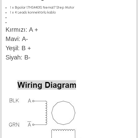
1 x Bipolar 17HS4401S Nema17 Step Motor
1 x 4 Leads konnektörlü kablo
Kırmızı: A +
Mavi: A-
Yeşil: B +
Siyah: B-