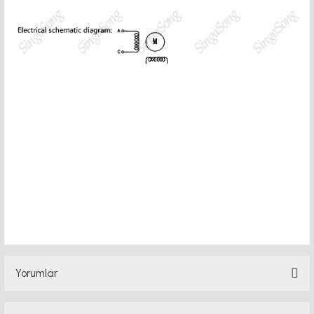
motor kaplin fiyatları, sigma profil, 3d yazıcı, kremayer dişli, 45x45 sigma profil,
delta haberleşme kablosu, delta plc fiyat, konveyör bant, kramiyer dişli, mantar
stop, otomatik yağlama sistemleri, rulolu konveyör fiyatları, 12v 50a güç kaynağı,
2kw servo motor,
Yorumlar