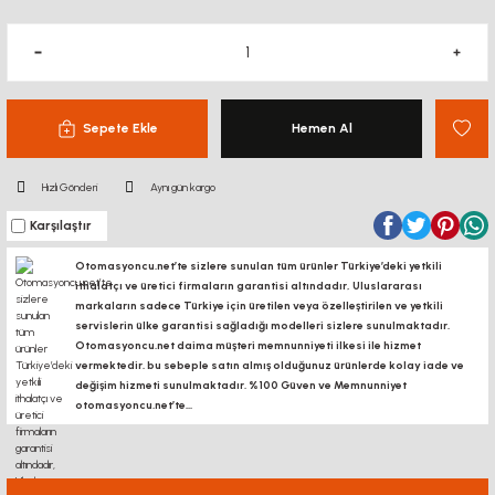
Sepete Ekle
Hemen Al
Hızlı Gönderi
Aynı gün kargo
Karşılaştır
Otomasyoncu.net’te sizlere sunulan tüm ürünler Türkiye’deki yetkili
ithalatçı ve üretici firmaların garantisi altındadır, Uluslararası
markaların sadece Türkiye için üretilen veya özelleştirilen ve yetkili
servislerin ülke garantisi sağladığı modelleri sizlere sunulmaktadır.
Otomasyoncu.net daima müşteri memnunniyeti ilkesi ile hizmet
vermektedir. bu sebeple satın almış olduğunuz ürünlerde kolay iade ve
değişim hizmeti sunulmaktadır. %100 Güven ve Memnunniyet
otomasyoncu.net’te...