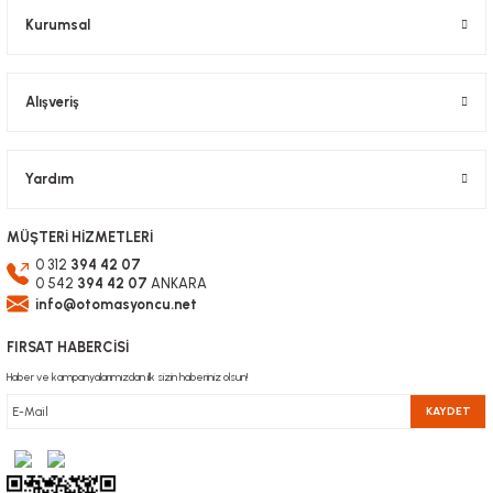
Kurumsal
Alışveriş
Gönder
Yardım
MÜŞTERİ HİZMETLERİ
0 312
394 42 07
0 542
394 42 07
ANKARA
info@otomasyoncu.net
FIRSAT HABERCİSİ
Haber ve kampanyalarımızdan ilk sizin haberiniz olsun!
KAYDET