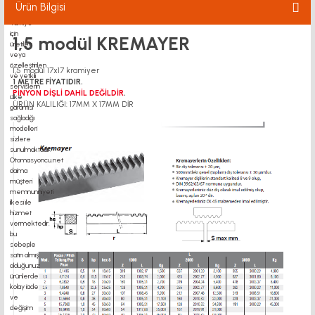
Ürün Bilgisi
1,5 modül KREMAYER
1,5 modül 17x17 kramiyer
1 METRE FİYATIDIR.
PİNYON DİŞLİ DAHİL DEĞİLDİR
.
ÜRÜN KALILIĞI: 17MM X 17MM DİR