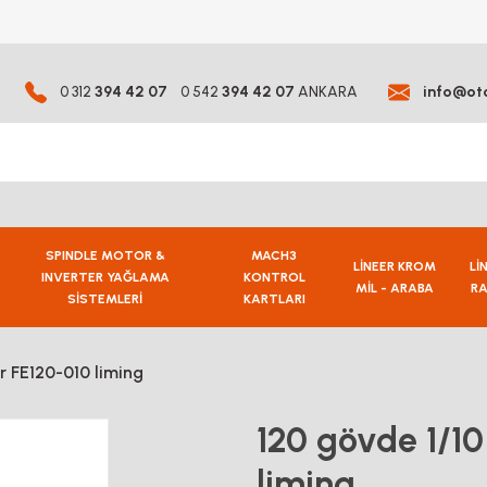
0 312
394 42 07
0 542
394 42 07
ANKARA
info@ot
SPINDLE MOTOR &
MACH3
LİNEER KROM
Lİ
INVERTER YAĞLAMA
KONTROL
MİL - ARABA
RA
SİSTEMLERİ
KARTLARI
r FE120-010 liming
120 gövde 1/10
liming