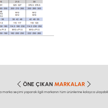
dvp14ss, delta servo motor, delta sürücü, demir profiller, dijital koordinat ölçme sistemleri, dr
ı, kaplin fiyatları, karamyer dişli fiyatları, konveyor motoru, konvehör bant fiyat listesi, konv
ing,ol card, servo motor ve sürücü fiyatları,
etersiz gördüğünüz noktaları öneri formunu kullanarak tarafımıza iletebilirsiniz
Bu ürüne ilk yorumu siz yapın!
ÖNE ÇIKAN
MARKALAR
ca marka seçimi yaparak ilgili markanın tüm ürünlerine kolayca ulaşabilir
Yorum Yaz