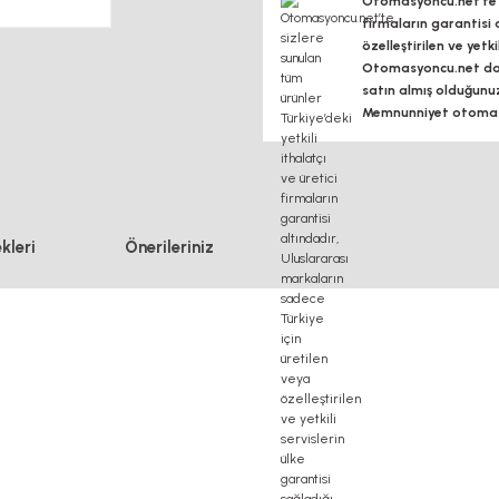
Otomasyoncu.net’te si
firmaların garantisi 
özelleştirilen ve yetk
Otomasyoncu.net daim
satın almış olduğunu
Memnunniyet otomasy
kleri
Önerileriniz