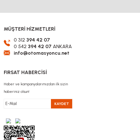
MÜŞTERİ HİZMETLERİ
0 312
394 42 07
0 542
394 42 07
ANKARA
info@otomasyoncu.net
FIRSAT HABERCİSİ
Haber ve kampanyalarımızdan ilk sizin
haberiniz olsun!
KAYDET