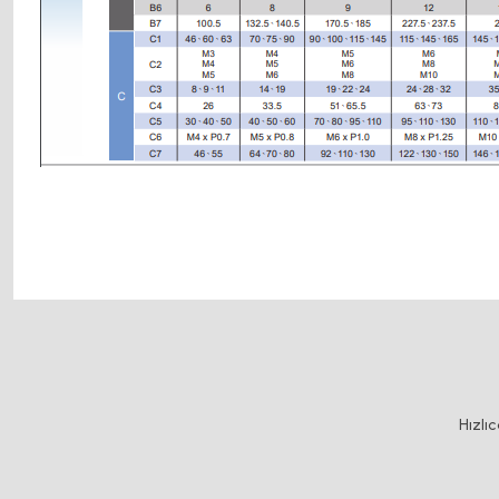
ları, delta 2.2kw inverter, delta frekans konvertörü fiyat listeri, delta plc, delta plc 
ölçüleri, er32 pens fiyatları, hiwin, ifd8500, indüksiyonlu krom kaplı mil, kablo taşıyıc
kremayer dişli modül hesabı, krom kaplı mil, lenze inverter 5.5kw fiyati, linear bear
Bu ürünün fiyat bilgisi, resim, ürün açıklamalarında ve diğer konularda y
Görüş ve önerileriniz için teşekkür ederiz.
Ürün resmi kalitesiz, bozuk veya görüntülenemiyor.
Hızlı
Ürün açıklamasında eksik bilgiler bulunuyor.
Ürün bilgilerinde hatalar bulunuyor.