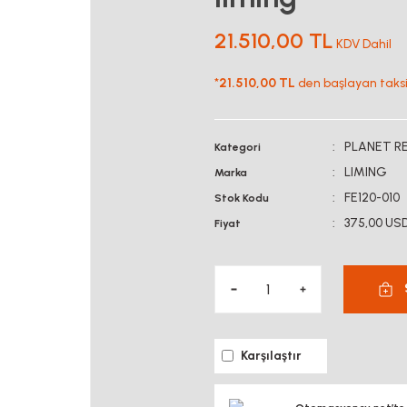
21.510,00 TL
KDV Dahil
*
21.510,00 TL
den başlayan taksit
PLANET R
Kategori
LIMING
Marka
FE120-010
Stok Kodu
375,00 US
Fiyat
Karşılaştır