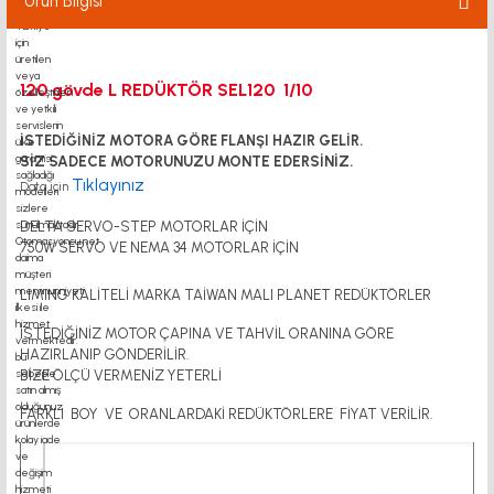
Ürün Bilgisi
120 gövde L REDÜKTÖR SEL120 1/10
İSTEDİĞİNİZ MOTORA GÖRE FLANŞI HAZIR GELİR.
SİZ SADECE MOTORUNUZU MONTE EDERSİNİZ.
Tıklayınız
Data için
DELTA SERVO-STEP MOTORLAR İÇİN
750W SERVO VE NEMA 34 MOTORLAR İÇİN
LIMING KALİTELİ MARKA TAİWAN MALI PLANET REDÜKTÖRLER
İSTEDİĞİNİZ MOTOR ÇAPINA VE TAHVİL ORANINA GÖRE
HAZIRLANIP GÖNDERİLİR.
BİZE ÖLÇÜ VERMENİZ YETERLİ
FARKLI BOY VE ORANLARDAKİ REDÜKTÖRLERE FİYAT VERİLİR.