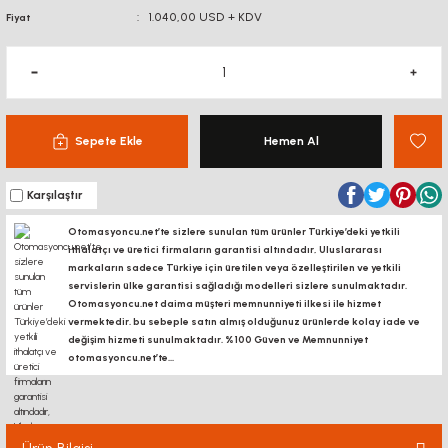
1.040,00 USD + KDV
Fiyat
Sepete Ekle
Hemen Al
Karşılaştır
Otomasyoncu.net’te sizlere sunulan tüm ürünler Türkiye’deki yetkili
ithalatçı ve üretici firmaların garantisi altındadır, Uluslararası
markaların sadece Türkiye için üretilen veya özelleştirilen ve yetkili
servislerin ülke garantisi sağladığı modelleri sizlere sunulmaktadır.
Otomasyoncu.net daima müşteri memnunniyeti ilkesi ile hizmet
vermektedir. bu sebeple satın almış olduğunuz ürünlerde kolay iade ve
değişim hizmeti sunulmaktadır. %100 Güven ve Memnunniyet
otomasyoncu.net’te...