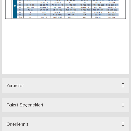
motor kaplin fiyatları, sigma profil, 3d yazıcı, kremayer dişli, 45x45 sigma profil,
delta haberleşme kablosu, delta plc fiyat, konveyör bant, kramiyer dişli, mantar
stop, otomatik yağlama sistemleri, rulolu konveyör fiyatları, 12v 50a güç kaynağı,
2kw servo motor, 20x20 sigma profil, 20x20 sigma profil somunu, 22 5 180 sigma
alüminyum, 30*30 profil, 3d printer elektronik kit, 3d printer kit, 3d yazıcı fiyat,
40mm indüksiyonlu mil fiyatı, 40x80 sigma profil, 45x45 sigma profil fiyat, 45x90
sigma profil, 45 kw inverter, 5kw inverter fiyatları, 50 link flans, 685 zz, 7kw
inverter fiyatları, ahşap açılı d
Yorumlar
Taksit Seçenekleri
Bu ürüne ilk yorumu siz yapın!
Önerileriniz
Yorum Yaz