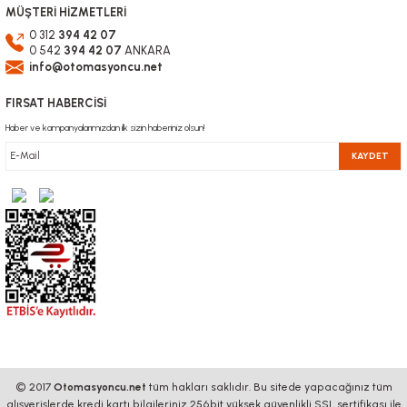
MÜŞTERİ HİZMETLERİ
0 312
394 42 07
0 542
394 42 07
ANKARA
info@otomasyoncu.net
FIRSAT HABERCİSİ
Haber ve kampanyalarımızdan ilk sizin haberiniz olsun!
KAYDET
© 2017
Otomasyoncu.net
tüm hakları saklıdır. Bu sitede yapacağınız tüm
alışverişlerde kredi kartı bilgileriniz 256bit yüksek güvenlikli SSL sertifikası ile