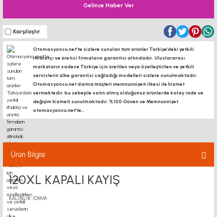
Gelince Haber Ver
Karşılaştır
Otomasyoncu.net’te sizlere sunulan tüm ürünler Türkiye’deki yetkili
ithalatçı ve üretici firmaların garantisi altındadır, Uluslararası
markaların sadece Türkiye için üretilen veya özelleştirilen ve yetkili
servislerin ülke garantisi sağladığı modelleri sizlere sunulmaktadır.
Otomasyoncu.net daima müşteri memnunniyeti ilkesi ile hizmet
vermektedir. bu sebeple satın almış olduğunuz ürünlerde kolay iade ve
değişim hizmeti sunulmaktadır. %100 Güven ve Memnunniyet
otomasyoncu.net’te...
Ürün Bilgisi
120XL KAPALI KAYIŞ
KALINLIK: 10MM