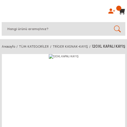
120XL KAPALI KAYIŞ
Anasayfa
TÜM KATEGORİLER
TRİGER KASNAK-KAYIŞ