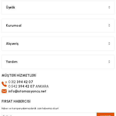
Ürün bilgilerinde hatalar bulunuyor.
Üyelik
Ürün fiyatı diğer sitelerden daha pahalı.
Bu ürüne benzer farklı alternatifler olmalı.
Kurumsal
Alışveriş
Gönder
Yardım
MÜŞTERİ HİZMETLERİ
0 312
394 42 07
0 542
394 42 07
ANKARA
info@otomasyoncu.net
FIRSAT HABERCİSİ
Haber ve kampanyalarımızdan ilk sizin haberiniz olsun!