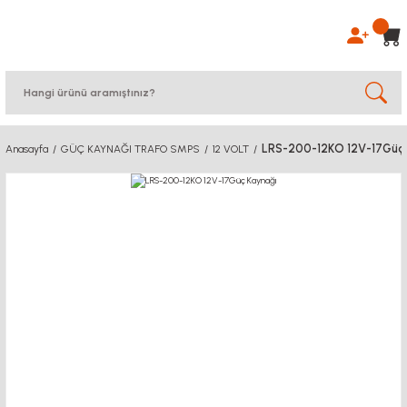
LRS-200-12KO 12V-17Güç 
Anasayfa
GÜÇ KAYNAĞI TRAFO SMPS
12 VOLT