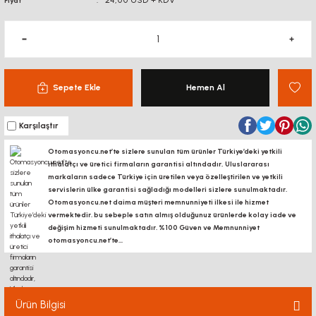
24,00 USD + KDV
Fiyat
Sepete Ekle
Hemen Al
Karşılaştır
Otomasyoncu.net’te sizlere sunulan tüm ürünler Türkiye’deki yetkili
ithalatçı ve üretici firmaların garantisi altındadır, Uluslararası
markaların sadece Türkiye için üretilen veya özelleştirilen ve yetkili
servislerin ülke garantisi sağladığı modelleri sizlere sunulmaktadır.
Otomasyoncu.net daima müşteri memnunniyeti ilkesi ile hizmet
vermektedir. bu sebeple satın almış olduğunuz ürünlerde kolay iade ve
değişim hizmeti sunulmaktadır. %100 Güven ve Memnunniyet
otomasyoncu.net’te...
Ürün Bilgisi