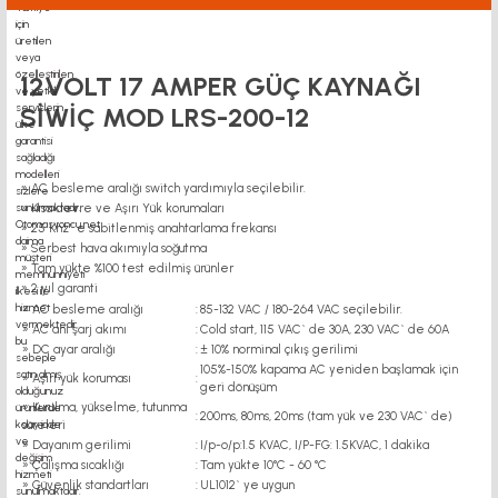
12VOLT 17 AMPER GÜÇ KAYNAĞI
SİWİÇ MOD LRS-200-12
» AC besleme aralığı switch yardımıyla seçilebilir.
» Kısa devre ve Aşırı Yük korumaları
» 25 Khz` e sabitlenmiş anahtarlama frekansı
» Serbest hava akımıyla soğutma
» Tam yükte %100 test edilmiş ürünler
» 2 yıl garanti
» AC besleme aralığı
:
85-132 VAC / 180-264 VAC seçilebilir.
» AC ani şarj akımı
:
Cold start, 115 VAC` de 30A, 230 VAC` de 60A
» DC ayar aralığı
:
± 10% norminal çıkış gerilimi
105%-150% kapama AC yeniden başlamak için
» Aşırı yük koruması
:
geri dönüşüm
» Kurulma, yükselme, tutunma
:
200ms, 80ms, 20ms (tam yük ve 230 VAC` de)
süreleri
» Dayanım gerilimi
:
I/p-o/p:1.5 KVAC, I/P-FG: 1.5KVAC, 1 dakika
» Çalışma sıcaklığı
:
Tam yükte 10°C - 60 °C
» Güvenlik standartları
:
UL1012` ye uygun