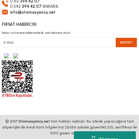
0 312
394 42 07
0 542
394 42 07
ANKARA
info@otomasyoncu.net
FIRSAT HABERCİSİ
Haber ve kampanyalarımızdan ilk sizin haberiniz olsun!
KAYDET
© 2017
Otomasyoncu.net
tüm hakları saklıdır. Bu sitede yapacağınız tüm
alışverişlerde kredi kartı bilgileriniz 256bit yüksek güvenlikli SSL sertifikası ile
%100 güven altındadır.