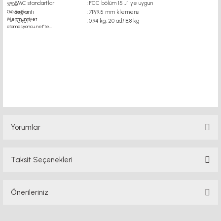
» EMC standartları
:
FCC bölüm 15 J` ye uygun
» Bağlantı
:
7P/9.5 mm klemens
» Paket
:
0.94 kg; 20 ad/18.8 kg
güç kaynağı güç kaynağı PMI LINEAR RAY ray motor kaplin fiyatları, sigma profil,
3d yazıcı, kremayer dişli, 45x45 sigma profil, delta haberleşme kablosu, delta
plc fiyat, konveyör bant,kramiyer dişli, mantar stop, otomatik yağlama sistemleri,
rulolu konveyör fiyatları, 12v 50a güç kaynağı, 2kw servo motor, 20x20 sigma
Yorumlar
Taksit Seçenekleri
Bu ürüne ilk yorumu siz yapın!
Önerileriniz
Yorum Yaz
Bu ürünün fiyat bilgisi, resim, ürün açıklamalarında ve diğer konularda