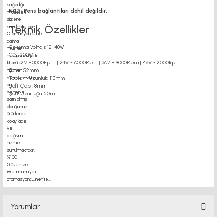
NOT: Pens bağlantıları dahil değildir.
Teknik Özellikler
Çalışma Voltajı: 12-48W
Güç: 200W
Hız: 12V - 3000Rpm | 24V - 6000Rpm | 36V - 9000Rpm | 48V -12000Rpm
Çapı: 52mm
Toplam Uzunluk: 113mm
Şaft Çapı: 8mm
Şaft Uzunluğu: 20m
dc motor
motor kaplin fiyatları, sigma profil, 3d yazıcı, kremayer dişli, 45x45 sigma profil,
delta haberleşme kablosu, delta plc fiyat, konveyör
Yorumlar