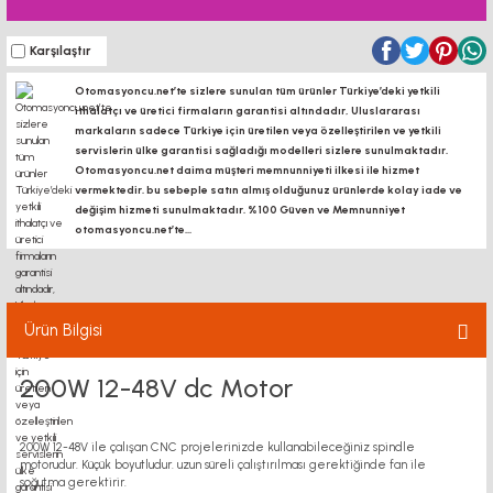
Karşılaştır
Otomasyoncu.net’te sizlere sunulan tüm ürünler Türkiye’deki yetkili
ithalatçı ve üretici firmaların garantisi altındadır, Uluslararası
markaların sadece Türkiye için üretilen veya özelleştirilen ve yetkili
servislerin ülke garantisi sağladığı modelleri sizlere sunulmaktadır.
Otomasyoncu.net daima müşteri memnunniyeti ilkesi ile hizmet
vermektedir. bu sebeple satın almış olduğunuz ürünlerde kolay iade ve
değişim hizmeti sunulmaktadır. %100 Güven ve Memnunniyet
otomasyoncu.net’te...
Ürün Bilgisi
200W 12-48V dc Motor
200W 12-48V ile çalışan CNC projelerinizde kullanabileceğiniz spindle
motorudur. Küçük boyutludur. uzun süreli çalıştırılması gerektiğinde fan ile
soğutma gerektirir.