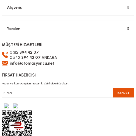
Alışveriş
Gönder
Yardım
MÜŞTERİ HİZMETLERİ
0 312
394 42 07
0 542
394 42 07
ANKARA
info@otomasyoncu.net
FIRSAT HABERCİSİ
Haber ve kampanyalarımızdan ilk sizin haberiniz olsun!
KAYDET