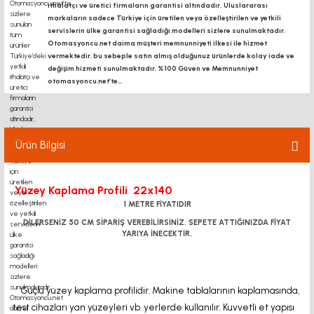
ithalatçı ve üretici firmaların garantisi altındadır, Uluslararası
markaların sadece Türkiye için üretilen veya özelleştirilen ve yetkili
servislerin ülke garantisi sağladığı modelleri sizlere sunulmaktadır.
Otomasyoncu.net daima müşteri memnunniyeti ilkesi ile hizmet
vermektedir. bu sebeple satın almış olduğunuz ürünlerde kolay iade ve
değişim hizmeti sunulmaktadır. %100 Güven ve Memnunniyet
otomasyoncu.net’te...
Ürün Bilgisi
Yüzey Kaplama Profili 22x140
1 METRE FİYATIDIR
DİLERSENİZ 50 CM SİPARİŞ VEREBİLİRSİNİZ. SEPETE ATTIĞINIZDA FİYAT
YARIYA İNECEKTİR.
Güçlü yüzey kaplama profilidir. Makine tablalarının kaplamasında,
test cihazları yan yüzeyleri vb. yerlerde kullanılır. Kuvvetli et yapısı