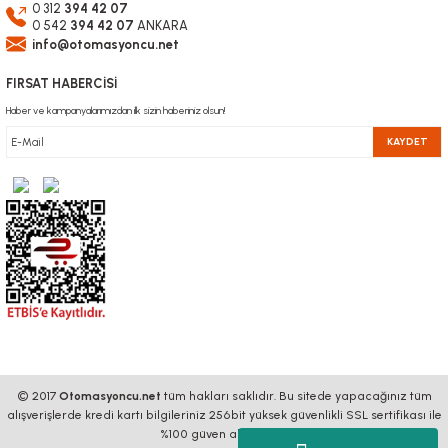
0 312
394 42 07
0 542
394 42 07
ANKARA
info@otomasyoncu.net
FIRSAT HABERCİSİ
Haber ve kampanyalarımızdan ilk sizin haberiniz olsun!
KAYDET
© 2017
Otomasyoncu.net
tüm hakları saklıdır. Bu sitede yapacağınız tüm
alışverişlerde kredi kartı bilgileriniz 256bit yüksek güvenlikli SSL sertifikası ile
%100 güven altındadır.