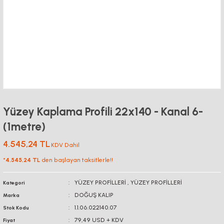
Yüzey Kaplama Profili 22x140 - Kanal 6-
(1metre)
4.545,24 TL
KDV Dahil
*
4.545,24 TL
den başlayan taksitlerle!!
YÜZEY PROFİLLERİ
,
YÜZEY PROFİLLERİ
Kategori
DOĞUŞ KALIP
Marka
1.1.06.022140.07
Stok Kodu
79,49 USD + KDV
Fiyat