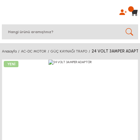
24 VOLT 3AMPER ADAPT
Anasayfa
AC-DC MOTOR
GÜÇ KAYNAĞI TRAFO
YENİ