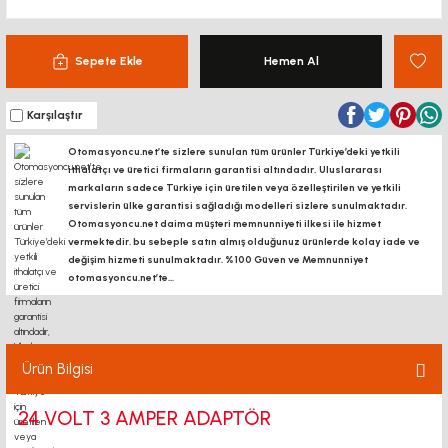
Sepete Ekle
Hemen Al
Karşılaştır
Otomasyoncu.net’te sizlere sunulan tüm ürünler Türkiye’deki yetkili
ithalatçı ve üretici firmaların garantisi altındadır, Uluslararası
markaların sadece Türkiye için üretilen veya özelleştirilen ve yetkili
servislerin ülke garantisi sağladığı modelleri sizlere sunulmaktadır.
Otomasyoncu.net daima müşteri memnunniyeti ilkesi ile hizmet
vermektedir. bu sebeple satın almış olduğunuz ürünlerde kolay iade ve
değişim hizmeti sunulmaktadır. %100 Güven ve Memnunniyet
otomasyoncu.net’te...
Ürün Bilgisi
24 VOLT 3 AMPER ADAPTÖR