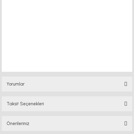
indüksiyonlu mil fiyatı, 40x80 si
Yorumlar
Taksit Seçenekleri
Bu ürüne ilk yorumu siz yapın!
Önerileriniz
Yorum Yaz