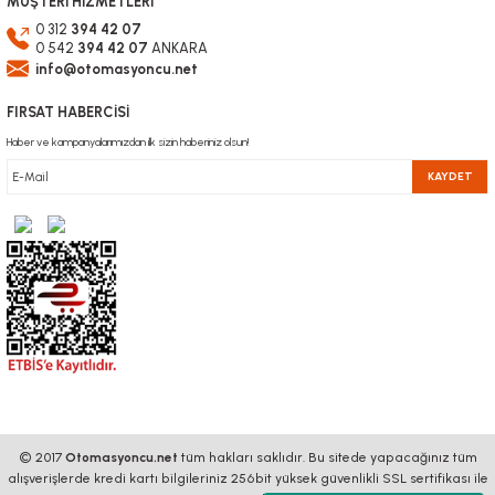
MÜŞTERİ HİZMETLERİ
0 312
394 42 07
0 542
394 42 07
ANKARA
info@otomasyoncu.net
FIRSAT HABERCİSİ
Haber ve kampanyalarımızdan ilk sizin haberiniz olsun!
KAYDET
© 2017
Otomasyoncu.net
tüm hakları saklıdır. Bu sitede yapacağınız tüm
alışverişlerde kredi kartı bilgileriniz 256bit yüksek güvenlikli SSL sertifikası ile