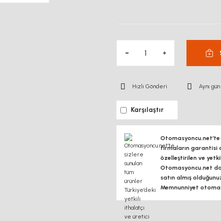
Hızlı Gönderi
Aynı gün
Karşılaştır
Otomasyoncu.net’te si
firmaların garantisi 
özelleştirilen ve yetk
Otomasyoncu.net daim
satın almış olduğunu
Memnunniyet otomasy