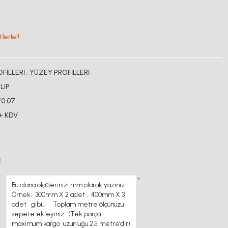
lerle!!
FİLLERİ
,
YÜZEY PROFİLLERİ
LIP
70.07
 + KDV
R
*