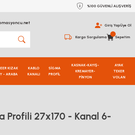
%100 GÜVENLİ ALIŞVERİŞ
omasyoncu.net
Giriş Yap
Üye Ol
Kargo Sorgulama
Sepetim
KASNAK-KAYIŞ-
AYAK
NEER KIZAK
KABLO
SİGMA
KREMAYER-
TEKER
Y - ARABA
KANALI
PROFİL
PİNYON
VOLAN
Profili 27x170 - Kanal 6-