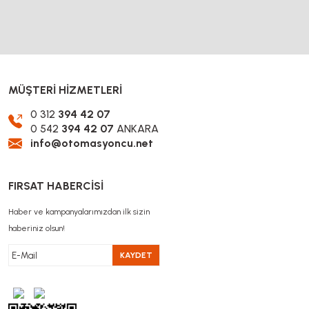
MÜŞTERİ HİZMETLERİ
0 312
394 42 07
0 542
394 42 07
ANKARA
info@otomasyoncu.net
FIRSAT HABERCİSİ
Haber ve kampanyalarımızdan ilk sizin
haberiniz olsun!
KAYDET