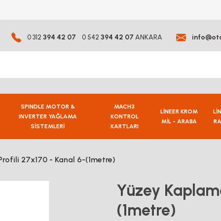
0 312
394 42 07
0 542
394 42 07
ANKARA
info@ot
SPINDLE MOTOR &
MACH3
LİNEER KROM
Lİ
INVERTER YAĞLAMA
KONTROL
MİL - ARABA
RA
SİSTEMLERİ
KARTLARI
ofili 27x170 - Kanal 6-(1metre)
Yüzey Kaplama 
(1metre)