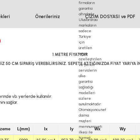
kleri
Önerileriniz
ÇİZİM DOSYASI ve PDF
0
1 METRE FİYATIDIR
İZ 50 CM SİPARİŞ VEREBİLİRSİNİZ. SEPETE ATTIĞINIZDA FİYAT YARIYA İ
inde vb. yerlerde kullanılır.
nı sağlar.
lzeme
L(mm)
Ix
Iy
Wx
Wy