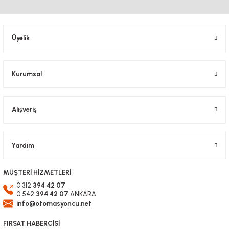
Ürün resmi kalitesiz, bozuk veya görüntülenemiyor.
Ürün açıklamasında eksik bilgiler bulunuyor.
Ürün bilgilerinde hatalar bulunuyor.
Üyelik
Ürün fiyatı diğer sitelerden daha pahalı.
Bu ürüne benzer farklı alternatifler olmalı.
Kurumsal
Alışveriş
Gönder
Yardım
MÜŞTERİ HİZMETLERİ
0 312
394 42 07
0 542
394 42 07
ANKARA
info@otomasyoncu.net
FIRSAT HABERCİSİ