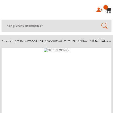
30mm SK Mil Tutucu
Anasayfa
TÜM KATEGORİLER
SK-SHF MİL TUTUCU