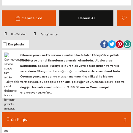
Sepete Ekle
Hemen Al
Hızlı Gönderi
Aynı gün kargo
Karşılaştır
Otomasyoncu.net’te sizlere sunulan tüm ürünler Türkiye’deki yetkili
ithalatçı ve üretici firmaların garantisi altındadır, Uluslararası
markaların sadece Türkiye için üretilen veya özelleştirilen ve yetkili
servislerin ülke garantisi sağladığı modelleri sizlere sunulmaktadır.
Otomasyoncu.net daima müşteri memnunniyeti ilkesi ile hizmet
vermektedir. bu sebeple satın almış olduğunuz ürünlerde kolay iade ve
değişim hizmeti sunulmaktadır. %100 Güven ve Memnunniyet
otomasyoncu.net’te...
Ürün Bilgisi