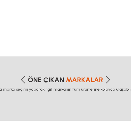
zıcı, kremayer dişli, 45x45 sigma profil, delta haberleşme kablosu, delta plc 
r, 20x20 sigma profil, 20x20 sigma profil somunu, 22 5 180 sigma alüminyum, 30*3
, 45x90 sigma profil, 45 kw inverter, 5kw inverter fiyatları, 50 link flans, 685
nkoder
etersiz gördüğünüz noktaları öneri formunu kullanarak tarafımıza iletebilirsiniz
Bu ürüne ilk yorumu siz yapın!
ÖNE ÇIKAN
MARKALAR
ca marka seçimi yaparak ilgili markanın tüm ürünlerine kolayca ulaşabilir
Yorum Yaz