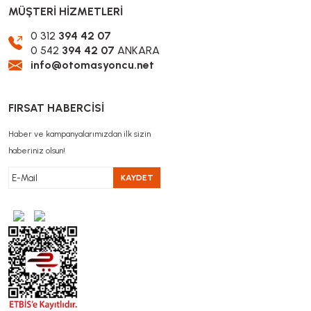
MÜŞTERİ HİZMETLERİ
0 312
394 42 07
0 542
394 42 07
ANKARA
info@otomasyoncu.net
FIRSAT HABERCİSİ
Haber ve kampanyalarımızdan ilk sizin
haberiniz olsun!
KAYDET