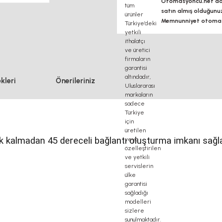
Otomasyoncu.net daim
satın almış olduğunu
Memnunniyet otomasy
kleri
Önerileriniz
 kalmadan 45 dereceli bağlantı oluşturma imkanı sağla