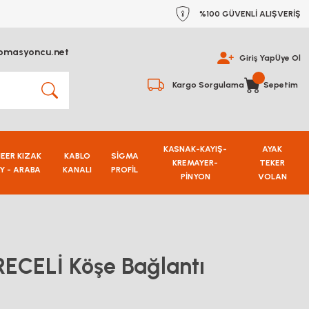
%100 GÜVENLİ ALIŞVERİŞ
omasyoncu.net
Giriş Yap
Üye Ol
Kargo Sorgulama
Sepetim
KASNAK-KAYIŞ-
AYAK
NEER KIZAK
KABLO
SİGMA
KREMAYER-
TEKER
Y - ARABA
KANALI
PROFİL
PİNYON
VOLAN
ECELİ Köşe Bağlantı