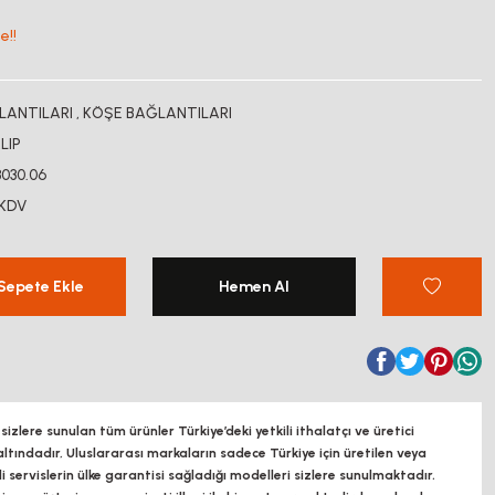
e!!
LANTILARI
,
KÖŞE BAĞLANTILARI
LIP
3030.06
 KDV
Sepete Ekle
Hemen Al
zlere sunulan tüm ürünler Türkiye’deki yetkili ithalatçı ve üretici
altındadır, Uluslararası markaların sadece Türkiye için üretilen veya
ili servislerin ülke garantisi sağladığı modelleri sizlere sunulmaktadır.