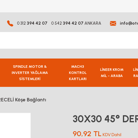
0 312
394 42 07
0 542
394 42 07
ANKARA
info@ot
SPINDLE MOTOR &
MACH3
LİNEER KROM
Lİ
INVERTER YAĞLAMA
KONTROL
MİL - ARABA
RA
SİSTEMLERİ
KARTLARI
ECELİ Köşe Bağlantı
30X30 45° DER
90,92 TL
KDV Dahil