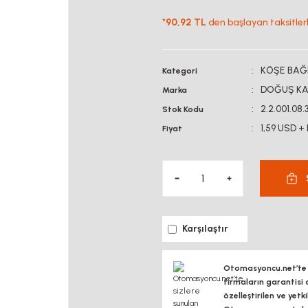
*
90,92 TL
den başlayan taksitlerl
KÖŞE BAĞ
Kategori
DOĞUŞ KA
Marka
2.2.001.08.
Stok Kodu
1,59 USD +
Fiyat
Karşılaştır
Otomasyoncu.net’te si
firmaların garantisi 
özelleştirilen ve yetk