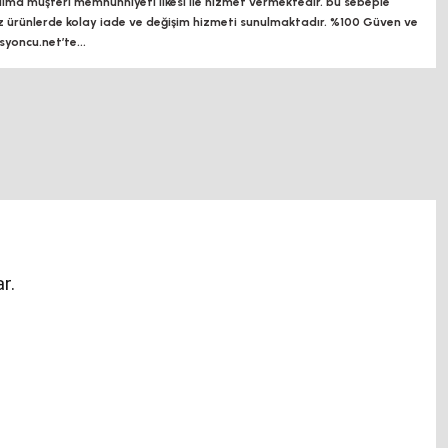
a müşteri memnunniyeti ilkesi ile hizmet vermektedir. bu sebeple
z ürünlerde kolay iade ve değişim hizmeti sunulmaktadır. %100 Güven ve
oncu.net’te...
r.