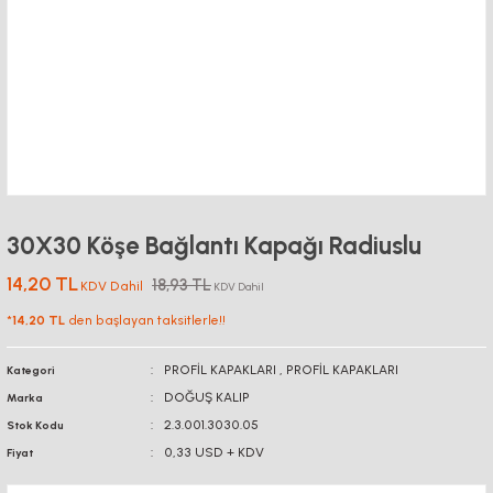
30X30 Köşe Bağlantı Kapağı Radiuslu
14,20 TL
18,93 TL
KDV Dahil
KDV Dahil
*
14,20 TL
den başlayan taksitlerle!!
PROFİL KAPAKLARI
,
PROFİL KAPAKLARI
Kategori
DOĞUŞ KALIP
Marka
2.3.001.3030.05
Stok Kodu
0,33 USD + KDV
Fiyat