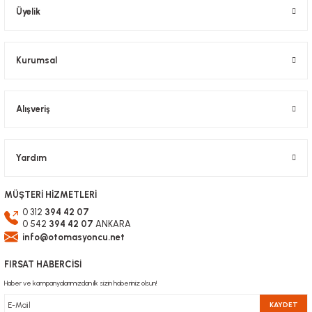
Bu ürüne benzer farklı alternatifler olmalı.
Üyelik
DOĞUŞ KALIP
Sigma Profil 30x30 Kanal 8 (1metre)
Kurumsal
598,26 TL
Gönder
KDV Dahil
Alışveriş
Yardım
MÜŞTERİ HİZMETLERİ
0 312
394 42 07
0 542
394 42 07
ANKARA
info@otomasyoncu.net
FIRSAT HABERCİSİ
Haber ve kampanyalarımızdan ilk sizin haberiniz olsun!
KAYDET