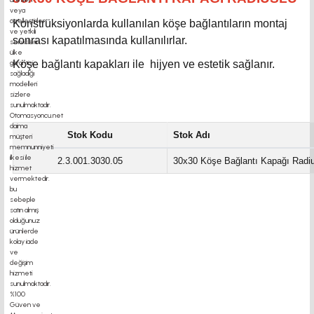
Konstrüksiyonlarda kullanılan köşe bağlantıların montaj
sonrası kapatılmasında kullanılırlar.
Köşe bağlantı kapakları ile hijyen ve estetik sağlanır.
Stok Kodu
Stok Adı
2.3.001.3030.05
30x30 Köşe Bağlantı Kapağı Radi
motor kaplin fiyatları, sigma profil, 3d yazıcı, kremayer dişli, 45x45 sigma profil,
delta haberleşme kablosu, delta plc fiyat, konveyör bant, kramiyer dişli, mantar
stop, otomatik yağlama sistemleri, rulolu konveyör fiyatları,