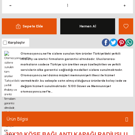
Sepete Ekle
Hemen Al
Karşılaştır
Otomasyoncu.net’te sizlere sunulan tüm ürünler Türkiye’deki yetkili
ithalatçı ve üretici firmaların garantisi altındadır, Uluslararası
markaların sadece Türkiye için üretilen veya özelleştirilen ve yetkili
servislerin ülke garantisi sağladığı modelleri sizlere sunulmaktadır.
Otomasyoncu.net daima müşteri memnunniyeti ilkesi ile hizmet
vermektedir. bu sebeple satın almış olduğunuz ürünlerde kolay iade ve
değişim hizmeti sunulmaktadır. %100 Güven ve Memnunniyet
otomasyoncu.net’te...
Ürün Bilgisi
30X30 KÖŞE BAĞLANTI KAPAĞI RADIUSLU