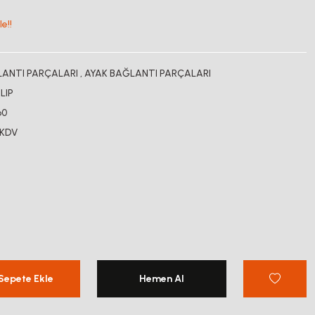
e!!
LANTI PARÇALARI
,
AYAK BAĞLANTI PARÇALARI
LIP
60
 KDV
Sepete Ekle
Hemen Al