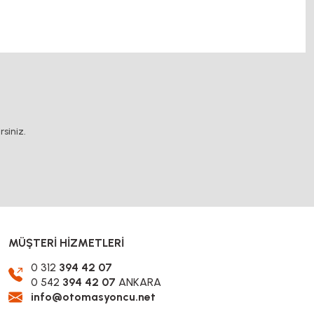
 dişli, mantar stop, otomatik yağlama sistemleri, rulolu konveyör
.
siniz.
MÜŞTERİ HİZMETLERİ
0 312
394 42 07
0 542
394 42 07
ANKARA
info@otomasyoncu.net