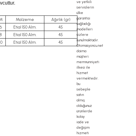
vcuttur.
M
Malzeme
Ağırlık (gr)
6
Etial 150 Alm.
45
8
Etial 150 Alm.
45
10
Etial 150 Alm.
45
igma profil, delta haberleşme kablosu, delta plc fiyat, konveyör bant, kramiyer
x20 sigma
igma profil, delta haberleşme kablosu, delta plc fiyat, konveyör bant, kramiyer
x20 sigma