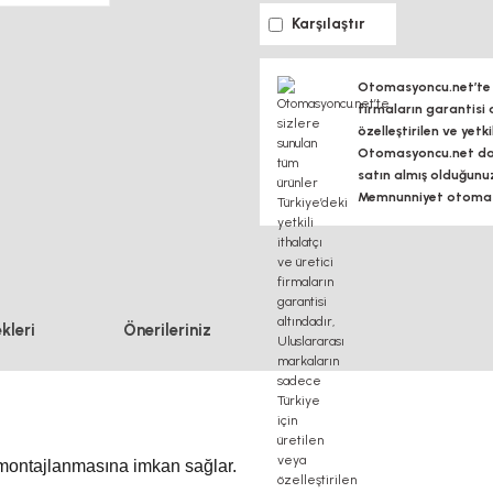
Karşılaştır
Otomasyoncu.net’te si
firmaların garantisi 
özelleştirilen ve yetk
Otomasyoncu.net daim
satın almış olduğunu
Memnunniyet otomasy
kleri
Önerileriniz
 montajlanmasına imkan sağlar.