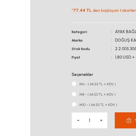
*
77,44 TL
den başlayan taksitlerl
AYAK BAĞ
Kategori
DOĞUŞ KA
Marka
2.2.005.30
Stok Kodu
1,80 USD +
Fiyat
Seçenekler
M6 - ( 64,53 TL + KDV )
M8 - ( 64,53 TL + KDV )
M10 - ( 64,53 TL + KDV )