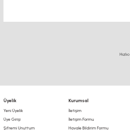
motor kaplin fiyatları, sigma profil, 3d yazıcı, kremayer dişli, 45x45 s
fiyatları, 12v 50a güç kaynağı, 2kw servo motor, 20x20 sigma profil, 20
Bu ürünün fiyat bilgisi, resim, ürün açıklamalarında ve diğer konularda y
Görüş ve önerileriniz için teşekkür ederiz.
Ürün resmi kalitesiz, bozuk veya görüntülenemiyor.
Hızlı
Ürün açıklamasında eksik bilgiler bulunuyor.
Ürün bilgilerinde hatalar bulunuyor.
Ürün fiyatı diğer sitelerden daha pahalı.
Bu ürüne benzer farklı alternatifler olmalı.
Üyelik
Kurumsal
Yeni Üyelik
İletişim
Üye Girişi
İletişim Formu
Şifremi Unuttum
Havale Bildirim Formu