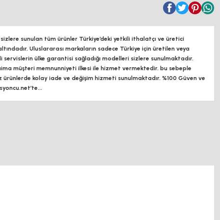
zlere sunulan tüm ürünler Türkiye’deki yetkili ithalatçı ve üretici
altındadır, Uluslararası markaların sadece Türkiye için üretilen veya
ili servislerin ülke garantisi sağladığı modelleri sizlere sunulmaktadır.
a müşteri memnunniyeti ilkesi ile hizmet vermektedir. bu sebeple
z ürünlerde kolay iade ve değişim hizmeti sunulmaktadır. %100 Güven ve
oncu.net’te...