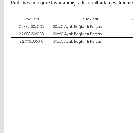
Profil kesitine göre tasarlanmış farklı ebatlarda çeşitleri me
Stok Kodu
Stok Adı
2.2.005.3060.06
30x60 Ayak Bağlantı Parçası
2.2.005.3060.08
30x60 Ayak Bağlantı Parçası
2.2.005.3060.10
30x60 Ayak Bağlantı Parçası
motor kaplin fiyatları, sigma profil, 3d yazıcı, kremayer dişli, 45x45 s
fiyatları, 12v 50a güç kaynağı, 2kw servo motor, 20x20 sigma profil, 20
motor kaplin fiyatları, sigma profil, 3d yazıcı, kremayer dişli, 45x45 s
fiyatları, 12v 50a güç kaynağı, 2kw servo motor, 20x20 sigma profil, 20