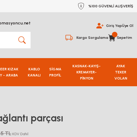
%100 GÜVENLİ ALIŞVERİŞ
omasyoncu.net
Giriş Yap
Üye Ol
Kargo Sorgulama
Sepetim
KASNAK-KAYIŞ-
AYAK
NEER KIZAK
KABLO
SİGMA
KREMAYER-
TEKER
Y - ARABA
KANALI
PROFİL
PİNYON
VOLAN
ğlantı parçası
25 TL
KDV Dahil