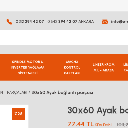
0 312
394 42 07
0 542
394 42 07
ANKARA
info@ot
SPINDLE MOTOR &
MACH3
LİNEER KROM
Lİ
INVERTER YAĞLAMA
KONTROL
MİL - ARABA
RA
SİSTEMLERİ
KARTLARI
30x60 Ayak bağlantı parçası
NTI PARÇALARI
30x60 Ayak ba
%25
77,44 TL
103,
KDV Dahil