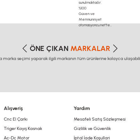
igma profil, delta haberleşme kablosu, delta plc fiyat, konveyör bant, kramiyer
x20 sigma
etersiz gördüğünüz noktaları öneri formunu kullanarak tarafımıza iletebilirsiniz
Bu ürüne ilk yorumu siz yapın!
ÖNE ÇIKAN
MARKALAR
ca marka seçimi yaparak ilgili markanın tüm ürünlerine kolayca ulaşabilir
Yorum Yaz
Alışveriş
Yardım
Cnc El Çarkı
Mesafeli Satış Sözleşmesi
Triger Kayış Kasnak
Gizlilik ve Güvenlik
Gönder
Ac-Dc Motor
İptal İade Koşullari