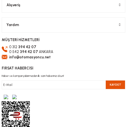
Alışveriş
Yardım
MÜŞTERİ HİZMETLERİ
0 312
394 42 07
0 542
394 42 07
ANKARA
info@otomasyoncu.net
FIRSAT HABERCİSİ
Haber ve kampanyalarımızdan ilk sizin haberiniz olsun!
KAYDET