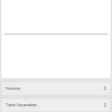
duvar montaj motor kaplin fiyatları, sigma profil, 3d yazıcı,
kremayer dişli, 45x45 sigma profil, delta haberleşme
kablosu, delta plc fiyat, konveyör bant,kramiyer dişli,
mantar stop, otomatik yağlama sistemleri, rulolu konveyör
fiyatları, 12v 50a güç kaynağı, 2kw
Yorumlar
Taksit Seçenekleri
Bu ürüne ilk yorumu siz yapın!