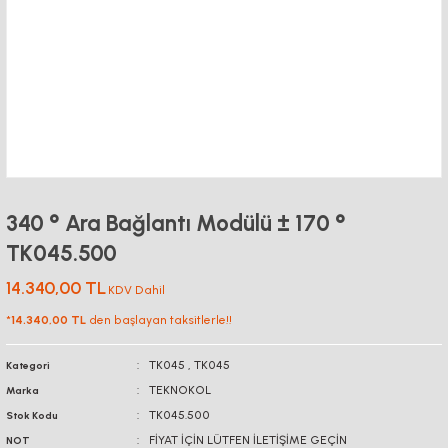
340 ° Ara Bağlantı Modülü ± 170 °
TK045.500
14.340,00 TL
KDV Dahil
*
14.340,00 TL
den başlayan taksitlerle!!
TK045
,
TK045
Kategori
TEKNOKOL
Marka
TK045.500
Stok Kodu
FİYAT İÇİN LÜTFEN İLETİŞİME GEÇİN
NOT