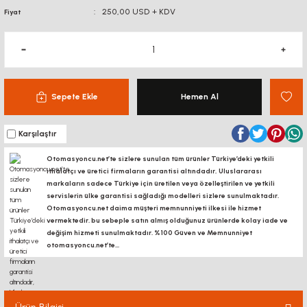
250,00 USD + KDV
Fiyat
Sepete Ekle
Hemen Al
Karşılaştır
Otomasyoncu.net’te sizlere sunulan tüm ürünler Türkiye’deki yetkili
ithalatçı ve üretici firmaların garantisi altındadır, Uluslararası
markaların sadece Türkiye için üretilen veya özelleştirilen ve yetkili
servislerin ülke garantisi sağladığı modelleri sizlere sunulmaktadır.
Otomasyoncu.net daima müşteri memnunniyeti ilkesi ile hizmet
vermektedir. bu sebeple satın almış olduğunuz ürünlerde kolay iade ve
değişim hizmeti sunulmaktadır. %100 Güven ve Memnunniyet
otomasyoncu.net’te...