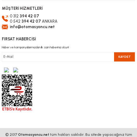
MÜŞTERİ HİZMETLERİ
0 312
394 42 07
0 542
394 42 07
ANKARA
info@otomasyoncu.net
FIRSAT HABERCİSİ
Haber ve kampanyalarımızdan ilk sizin haberiniz olsun!
KAYDET
© 2017
Otomasyoncu.net
tüm hakları saklıdır. Bu sitede yapacağınız tüm