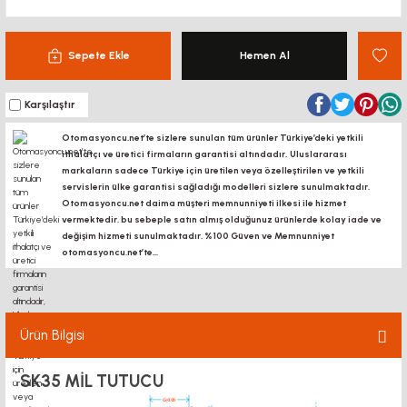
Sepete Ekle
Hemen Al
Karşılaştır
Otomasyoncu.net’te sizlere sunulan tüm ürünler Türkiye’deki yetkili
ithalatçı ve üretici firmaların garantisi altındadır, Uluslararası
markaların sadece Türkiye için üretilen veya özelleştirilen ve yetkili
servislerin ülke garantisi sağladığı modelleri sizlere sunulmaktadır.
Otomasyoncu.net daima müşteri memnunniyeti ilkesi ile hizmet
vermektedir. bu sebeple satın almış olduğunuz ürünlerde kolay iade ve
değişim hizmeti sunulmaktadır. %100 Güven ve Memnunniyet
otomasyoncu.net’te...
Ürün Bilgisi
SK35 MİL TUTUCU