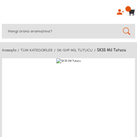
SK35 Mil Tutucu
Anasayfa
TÜM KATEGORİLER
SK-SHF MİL TUTUCU