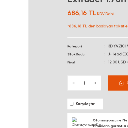
686,16 TL
KDV Dahil
*
686,16 TL
den başlayan taksitler
3D YAZICI
Kategori
J-Head E3
Stok Kodu
12,00 USD 
Fiyat
Karşılaştır
Otomasyoncu.net’te si
firmaların garantisi 