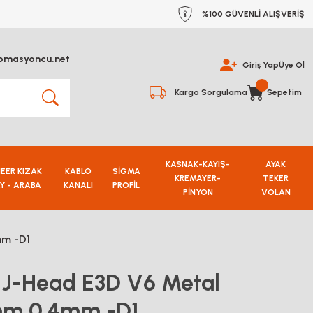
%100 GÜVENLİ ALIŞVERİŞ
omasyoncu.net
Giriş Yap
Üye Ol
Kargo Sorgulama
Sepetim
KASNAK-KAYIŞ-
AYAK
NEER KIZAK
KABLO
SİGMA
KREMAYER-
TEKER
Y - ARABA
KANALI
PROFİL
PİNYON
VOLAN
mm -D1
ı J-Head E3D V6 Metal
5mm 0.4mm -D1