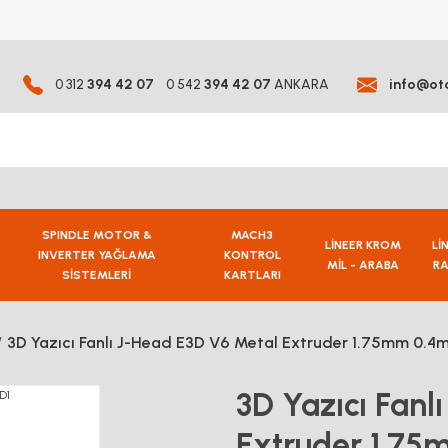
0 312
394 42 07
0 542
394 42 07
ANKARA
info@ot
SPINDLE MOTOR &
MACH3
LİNEER KROM
Lİ
INVERTER YAĞLAMA
KONTROL
MİL - ARABA
RA
SİSTEMLERİ
KARTLARI
3D Yazıcı Fanlı J-Head E3D V6 Metal Extruder 1.75mm 0.4
3D Yazıcı Fanl
Extruder 1.7