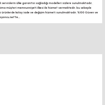
ili servislerin ülke garantisi sağladığı modelleri sizlere sunulmaktadır.
a müşteri memnunniyeti ilkesi ile hizmet vermektedir. bu sebeple
z ürünlerde kolay iade ve değişim hizmeti sunulmaktadır. %100 Güven ve
oncu.net’te...