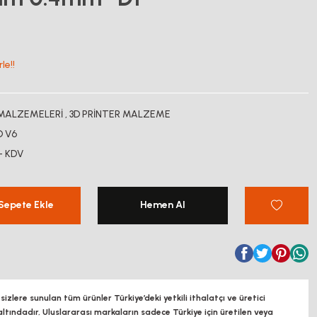
le!!
 MALZEMELERİ
,
3D PRİNTER MALZEME
D V6
+ KDV
Sepete Ekle
Hemen Al
zlere sunulan tüm ürünler Türkiye’deki yetkili ithalatçı ve üretici
altındadır, Uluslararası markaların sadece Türkiye için üretilen veya