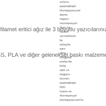
amet eritici ağız ile 3 boyutlu yazıcılarını
BS, PLA ve diğer geleneksel baskı malzemel