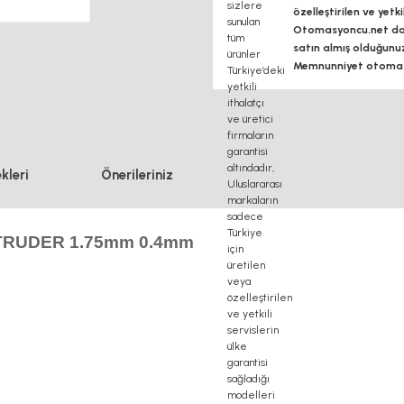
özelleştirilen ve yetk
Otomasyoncu.net daim
satın almış olduğunu
Memnunniyet otomasy
kleri
Önerileriniz
XTRUDER 1.75mm 0.4mm