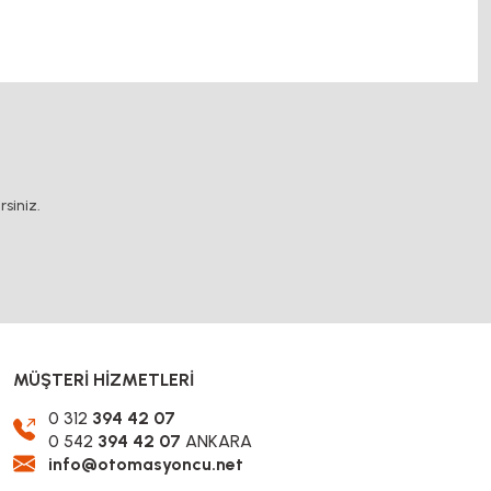
dişli, mantar stop, otomatik yağlama sistemleri, rulolu konveyör fiyatları, 12v 50a
.
siniz.
MÜŞTERİ HİZMETLERİ
0 312
394 42 07
0 542
394 42 07
ANKARA
info@otomasyoncu.net