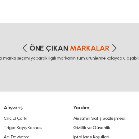
 dişli, 45x45 sigma profil, delta haberleşme kablosu, delta plc fiyat, konveyör bant, kramiyer 
etersiz gördüğünüz noktaları öneri formunu kullanarak tarafımıza iletebilirsiniz
Bu ürüne ilk yorumu siz yapın!
ÖNE ÇIKAN
MARKALAR
ca marka seçimi yaparak ilgili markanın tüm ürünlerine kolayca ulaşabilir
Yorum Yaz
Alışveriş
Yardım
Cnc El Çarkı
Mesafeli Satış Sözleşmesi
Triger Kayış Kasnak
Gizlilik ve Güvenlik
Gönder
Ac-Dc Motor
İptal İade Koşullari