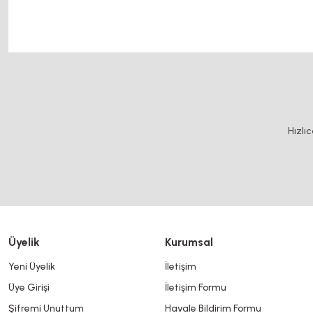
metal extruder metal extruder motor kaplin fiyatları, sigma profil, 3d yazıcı, kremayer
Bu ürünün fiyat bilgisi, resim, ürün açıklamalarında ve diğer konularda y
Görüş ve önerileriniz için teşekkür ederiz.
Ürün resmi kalitesiz, bozuk veya görüntülenemiyor.
Hızlı
Ürün açıklamasında eksik bilgiler bulunuyor.
Ürün bilgilerinde hatalar bulunuyor.
Ürün fiyatı diğer sitelerden daha pahalı.
Bu ürüne benzer farklı alternatifler olmalı.
Üyelik
Kurumsal
Yeni Üyelik
İletişim
Üye Girişi
İletişim Formu
Şifremi Unuttum
Havale Bildirim Formu