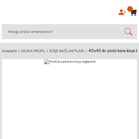
40x40 iki yönlü kare köşe b
Anasayfa
SİGMA PROFİL
KÖŞE BAĞLANTILARI