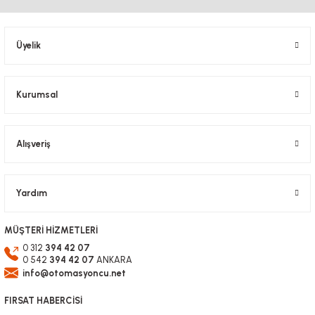
Ürün açıklamasında eksik bilgiler bulunuyor.
Ürün bilgilerinde hatalar bulunuyor.
Üyelik
Ürün fiyatı diğer sitelerden daha pahalı.
Bu ürüne benzer farklı alternatifler olmalı.
Kurumsal
Alışveriş
Gönder
Yardım
MÜŞTERİ HİZMETLERİ
0 312
394 42 07
0 542
394 42 07
ANKARA
info@otomasyoncu.net
FIRSAT HABERCİSİ