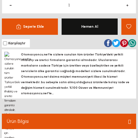
Sepete Ekle
Hemen Al
Karşılaştır
Otomasyoncu.net’te sizlere sunulan tüm ürünler Türkiye’deki yetkili
ithalatçı ve üretici firmaların garantisi altındadır, Uluslararası
markaların sadece Türkiye için üretilen veya özelleştirilen ve yetkili
servislerin ülke garantisi sağladığı modelleri sizlere sunulmaktadır.
Otomasyoncu.net daima müşteri memnunniyeti ilkesi ile hizmet
vermektedir. bu sebeple satın almış olduğunuz ürünlerde kolay iade ve
değişim hizmeti sunulmaktadır. %100 Güven ve Memnunniyet
otomasyoncu.net’te...
Ürün Bilgisi