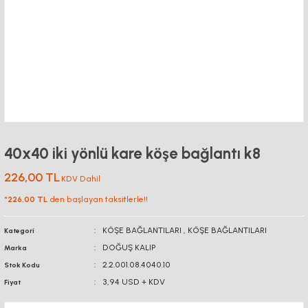
40x40 iki yönlü kare köşe bağlantı k8
226,00 TL
KDV Dahil
*
226,00 TL
den başlayan taksitlerle!!
KÖŞE BAĞLANTILARI
,
KÖŞE BAĞLANTILARI
Kategori
DOĞUŞ KALIP
Marka
2.2.001.08.4040.10
Stok Kodu
3,94 USD + KDV
Fiyat