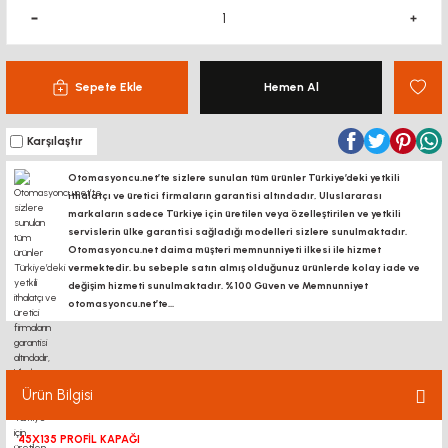
Sepete Ekle
Hemen Al
Karşılaştır
Otomasyoncu.net’te sizlere sunulan tüm ürünler Türkiye’deki yetkili
ithalatçı ve üretici firmaların garantisi altındadır, Uluslararası
markaların sadece Türkiye için üretilen veya özelleştirilen ve yetkili
servislerin ülke garantisi sağladığı modelleri sizlere sunulmaktadır.
Otomasyoncu.net daima müşteri memnunniyeti ilkesi ile hizmet
vermektedir. bu sebeple satın almış olduğunuz ürünlerde kolay iade ve
değişim hizmeti sunulmaktadır. %100 Güven ve Memnunniyet
otomasyoncu.net’te...
Ürün Bilgisi
45X135 PROFİL KAPAĞI