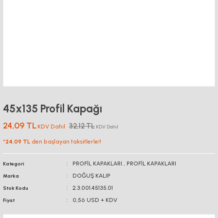
45x135 Profil Kapağı
24,09 TL
32,12 TL
KDV Dahil
KDV Dahil
*
24,09 TL
den başlayan taksitlerle!!
PROFİL KAPAKLARI
,
PROFİL KAPAKLARI
Kategori
DOĞUŞ KALIP
Marka
2.3.001.45135.01
Stok Kodu
0,56 USD + KDV
Fiyat