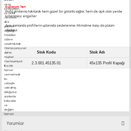
Kullanım Yeri
Profil alınlarına takılarak hem güzel bir görüntü sağlar, hem de açık olan yerde
kirlenmeyi engeller.
Aynı zamanda profillerin uçlarında zedelenme ihtimaline karşı da çözüm
oluşturur.
Stok Kodu
Stok Adı
2.3.001.45135.01
45x135 Profil Kapağı
profil kapağı
duvar montaj motor kaplin fiyatları, sigma profil, 3d yazıcı,
kremayer dişli,
Yorumlar