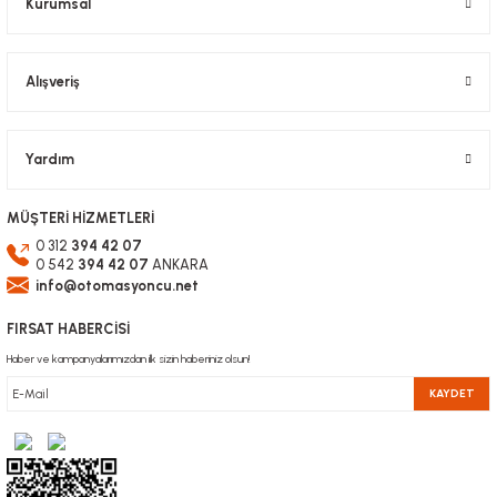
Kurumsal
45x135 Sigma Profil - Kanal 10-(1metre)
Gönder
Alışveriş
3.556,32 TL
KDV Dahil
Yardım
MÜŞTERİ HİZMETLERİ
0 312
394 42 07
0 542
394 42 07
ANKARA
info@otomasyoncu.net
FIRSAT HABERCİSİ
Haber ve kampanyalarımızdan ilk sizin haberiniz olsun!
KAYDET