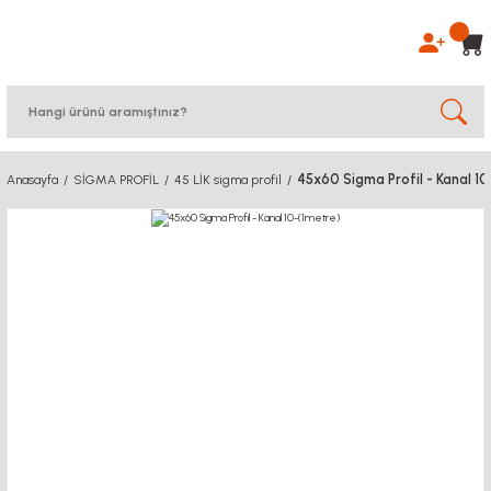
45x60 Sigma Profil - Kanal 10
Anasayfa
SİGMA PROFİL
45 LİK sigma profil