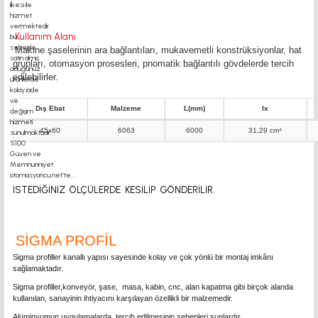
Kullanım Alanı
Makine şaselerinin ara bağlantıları, mukavemetli konstrüksiyonlar, hat
grupları, otomasyon prosesleri,
pnomatik bağlantılı gövdelerde tercih
edilebilirler.
Dış Ebat
Malzeme
L(mm)
Ix
45x60
6063
6000
31,29 cm⁴
İSTEDİĞİNİZ ÖLÇÜLERDE KESİLİP GÖNDERİLİR.
SİGMA PROFİL
Sigma profiller kanallı yapısı sayesinde kolay ve çok yönlü bir montaj imkânı
sağlamaktadır.
Sigma profiller,konveyör, şase, masa, kabin, cnc, alan kapatma gibi birçok alanda
kullanılan, sanayinin ihtiyacını karşılayan özellikli bir malzemedir.
Alüminyumun uygulamalarda tercih edilmesinin sebepleri şunlardır