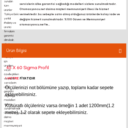
servislerin ülke garantisi sağladığı modelleri sizlere sunulmaktadır.
Otomasyoncu.net daima müşteri memnunniyeti ilkesi ile hizmet
vermektedir. bu sebeple satın almış olduğunuz ürünlerde kolay iade ve
değişim hizmeti sunulmaktadır. %100 Güven ve Memnunniyet
otomasyoncu.net’te...
Ürün Bilgisi
45 X 60 Sigma Profil
1 METRE
FİYATIDIR
Ölçülerinizi not bölümüne yazıp, toplamı kadar sepete
ekleyebilirsiniz.
Küsüratlı ölçüleriniz varsa örneğin 1 adet 1200mm(1.2
metre),
1.2
olarak sepete ekleyebilirsiniz.