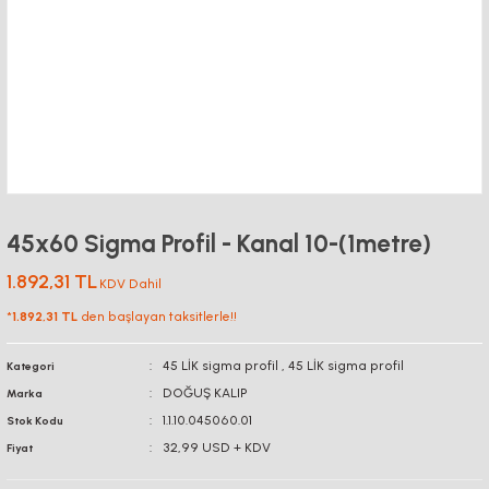
45x60 Sigma Profil - Kanal 10-(1metre)
1.892,31 TL
KDV Dahil
*
1.892,31 TL
den başlayan taksitlerle!!
45 LİK sigma profil
,
45 LİK sigma profil
Kategori
DOĞUŞ KALIP
Marka
1.1.10.045060.01
Stok Kodu
32,99 USD + KDV
Fiyat