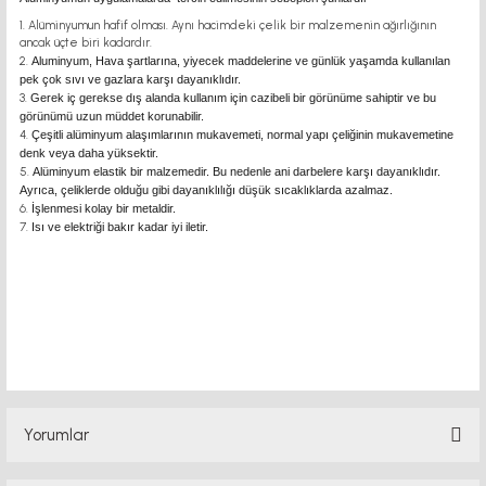
Alüminyumun hafif olması. Aynı hacimdeki çelik bir malzemenin ağırlığının
ancak üçte biri kadardır.
Aluminyum, Hava şartlarına, yiyecek maddelerine ve günlük yaşamda kullanılan
pek çok sıvı ve gazlara karşı dayanıklıdır.
Gerek iç gerekse dış alanda kullanım için cazibeli bir görünüme sahiptir ve bu
görünümü uzun müddet korunabilir.
Çeşitli alüminyum alaşımlarının mukavemeti, normal yapı çeliğinin mukavemetine
denk veya daha yüksektir.
Alüminyum elastik bir malzemedir. Bu nedenle ani darbelere karşı dayanıklıdır.
Ayrıca, çeliklerde olduğu gibi dayanıklılığı düşük sıcaklıklarda azalmaz.
İşlenmesi kolay bir metaldir.
Isı ve elektriği bakır kadar iyi iletir.
Sigma Profil Sigma Profil Sigma Profil Sigma Profil Sigma Profil Sigma Profil
Sigma Profil Sigma Profil
Sigma Profil Sigma Profil Sigma Profil Sigma Profil Sigma Profil Sigma Profil
Sigma Profil Sigma Profil
Sigma Profil Sigma Profil Sigma Profil Sigma Profil Sigma Profil
Yorumlar