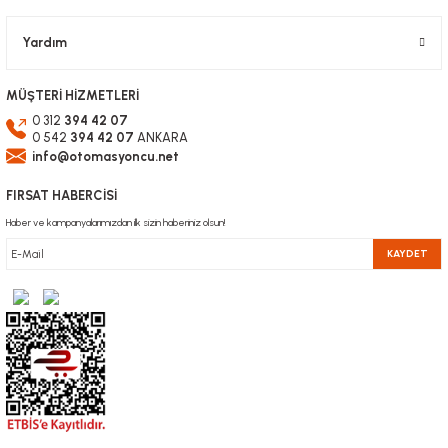
Gönder
Yardım
MÜŞTERİ HİZMETLERİ
0 312
394 42 07
0 542
394 42 07
ANKARA
info@otomasyoncu.net
FIRSAT HABERCİSİ
Haber ve kampanyalarımızdan ilk sizin haberiniz olsun!
KAYDET