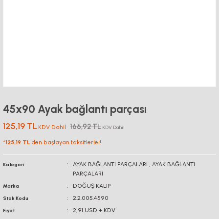
45x90 Ayak bağlantı parçası
125,19 TL
166,92 TL
KDV Dahil
KDV Dahil
*
125,19 TL
den başlayan taksitlerle!!
AYAK BAĞLANTI PARÇALARI
,
AYAK BAĞLANTI
Kategori
PARÇALARI
DOĞUŞ KALIP
Marka
2.2.005.4590
Stok Kodu
2,91 USD + KDV
Fiyat