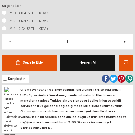
Seçenekler
M10 - ( 104,32 TL + KDV )
M12 - ( 104,32 TL + KDV )
M16 - ( 104,32 TL + KDV )
Sepete Ekle
Hemen Al
Karşılaştır
Otomasyoncu.net’te sizlere sunulan tüm ürünler Türkiye’deki yetkili
ithalatçı ve üretici firmaların garantisi altındadır, Uluslararası
markaların sadece Türkiye için üretilen veya özelleştirilen ve yetkili
servislerin ülke garantisi sağladığı modelleri sizlere sunulmaktadır.
Otomasyoncu.net daima müşteri memnunniyeti ilkesi ile hizmet
vermektedir. bu sebeple satın almış olduğunuz ürünlerde kolay iade ve
değişim hizmeti sunulmaktadır. %100 Güven ve Memnunniyet
otomasyoncu.net’te...