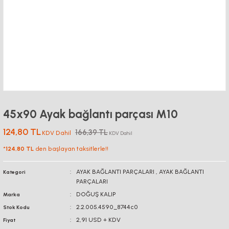
45x90 Ayak bağlantı parçası M10
124,80 TL
166,39 TL
KDV Dahil
KDV Dahil
*
124,80 TL
den başlayan taksitlerle!!
AYAK BAĞLANTI PARÇALARI
,
AYAK BAĞLANTI
Kategori
PARÇALARI
DOĞUŞ KALIP
Marka
2.2.005.4590_8744c0
Stok Kodu
2,91 USD + KDV
Fiyat