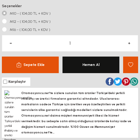
Seçenekler
M10 - ( 104,00 TL + KDV )
M12 - ( 104,00 TL + KDV )
M16 - ( 104,00 TL + KDV )
Sepete Ekle
Hemen Al
Karşılaştır
Otomasyoncu.net’te sizlere sunulan tüm ürünler Türkiye’deki yetkili
ithalatçı ve üretici firmaların garantisi altındadır, Uluslararası
markaların sadece Türkiye için üretilen veya özelleştirilen ve yetkili
servislerin ülke garantisi sağladığı modelleri sizlere sunulmaktadır.
Otomasyoncu.net daima müşteri memnunniyeti ilkesi ile hizmet
vermektedir. bu sebeple satın almış olduğunuz ürünlerde kolay iade ve
değişim hizmeti sunulmaktadır. %100 Güven ve Memnunniyet
otomasyoncu.net’te...