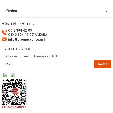
Gönder
Yardım
MÜŞTERİ HİZMETLERİ
0 312
394 42 07
0 542
394 42 07
ANKARA
info@otomasyoncu.net
FIRSAT HABERCİSİ
Haber ve kampanyalarımızdan ilk sizin haberiniz olsun!
KAYDET