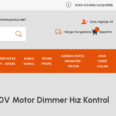
%100 GÜVENLİ ALIŞVERİŞ
omasyoncu.net
Giriş Yap
Üye Ol
Kargo Sorgulama
Sepetim
KASNAK-KAYIŞ-
AYAK
NEER KIZAK
KABLO
SİGMA
KREMAYER-
TEKER
Y - ARABA
KANALI
PROFİL
PİNYON
VOLAN
V Motor Dimmer Hız Kontrol