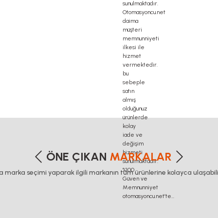
etersiz gördüğünüz noktaları öneri formunu kullanarak tarafımıza iletebilirsiniz
Bu ürüne ilk yorumu siz yapın!
ÖNE ÇIKAN
MARKALAR
ca marka seçimi yaparak ilgili markanın tüm ürünlerine kolayca ulaşabilir
Yorum Yaz