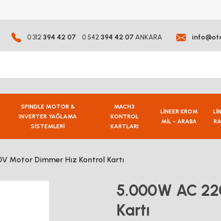
0 312
394 42 07
0 542
394 42 07
ANKARA
info@ot
SPINDLE MOTOR &
MACH3
LİNEER KROM
Lİ
INVERTER YAĞLAMA
KONTROL
MİL - ARABA
RA
SİSTEMLERİ
KARTLARI
V Motor Dimmer Hız Kontrol Kartı
5.000W AC 220
Kartı