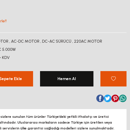
le!!
OTOR
,
AC-DC MOTOR
,
DC-AC SÜRÜCÜ
,
220AC MOTOR
 5.000W
+ KDV
Sepete Ekle
Hemen Al
zlere sunulan tüm ürünler Türkiye’deki yetkili ithalatçı ve üretici
altındadır, Uluslararası markaların sadece Türkiye için üretilen veya
ili servislerin ülke garantisi sağladığı modelleri sizlere sunulmaktadır.