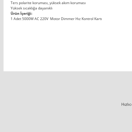
Ters polarite koruması, yüksek akım koruması
Yüksek sıcaklığa dayanıklı
Ürün İçeriği:
1 Adet 5000W AC 220V Motor Dimmer Hız Kontrol Kartı
dimmer dimmer
Bu ürünün fiyat bilgisi, resim, ürün açıklamalarında ve diğer konularda y
Görüş ve önerileriniz için teşekkür ederiz.
Ürün resmi kalitesiz, bozuk veya görüntülenemiyor.
Hızlı
Ürün açıklamasında eksik bilgiler bulunuyor.
Ürün bilgilerinde hatalar bulunuyor.
Ürün fiyatı diğer sitelerden daha pahalı.