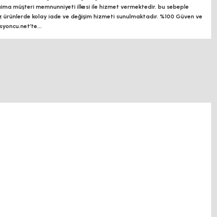
a müşteri memnunniyeti ilkesi ile hizmet vermektedir. bu sebeple
z ürünlerde kolay iade ve değişim hizmeti sunulmaktadır. %100 Güven ve
oncu.net’te...