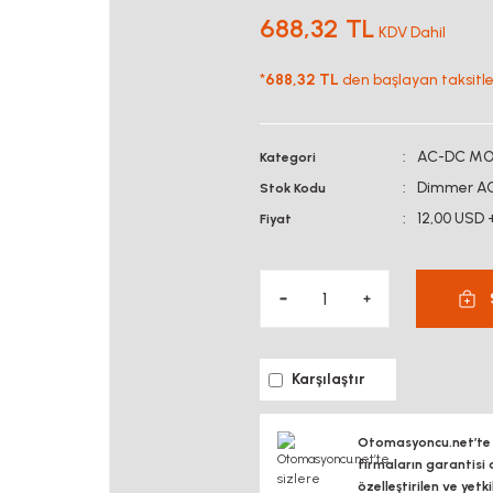
688,32 TL
KDV Dahil
*
688,32 TL
den başlayan taksitler
AC-DC M
Kategori
Dimmer AC
Stok Kodu
12,00 USD 
Fiyat
Karşılaştır
Otomasyoncu.net’te si
firmaların garantisi 
özelleştirilen ve yetk