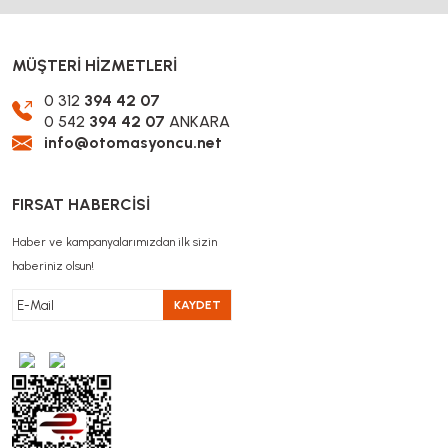
MÜŞTERİ HİZMETLERİ
0 312
394 42 07
0 542
394 42 07
ANKARA
info@otomasyoncu.net
FIRSAT HABERCİSİ
Haber ve kampanyalarımızdan ilk sizin
haberiniz olsun!
KAYDET